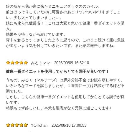
娘の所から我が家に来たミニチュアダックスのカイル。
前はほっそりしていたのに可愛さのあまりついついやりすぎてしま
い、少し太ってしまいました…。
娘にも叱られ猛反省！！これは大変と急いで健康一番ダイエットを購
入。
効果を期待しながら続けています。
背中を触るとすっきりしたように思うので、このまま続けて腰に負担
が出ないよう気を付けていきたいです。また結果報告しますね。
みるくママ
2025/09/09 16:52:10
健康一番ダイエットを使用してからとても調子が良いです！
うちの、みるく（マルチーズ）は膵外分泌不全でお腹を壊しやすく、
いろいろなフードを試しましたが、１週間に一度は粘膜がでるほど不
調でした。
しかし、こちらの健康一番ダイエットを使用してからとても調子が良
いです。
粘膜もでず嬉しいし、本犬も腹痛がなく元気に過ごしてます♪
YOHchan
2025/08/18 17:00:53