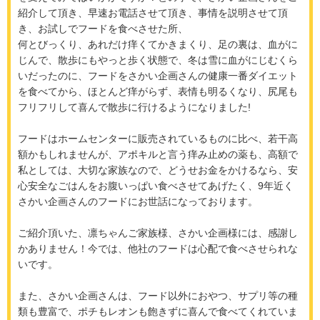
紹介して頂き、早速お電話させて頂き、事情を説明させて頂
き、お試しでフードを食べさせた所、
何とびっくり、あれだけ痒くてかきまくり、足の裏は、血がに
じんで、散歩にもやっと歩く状態で、冬は雪に血がにじむくら
いだったのに、フードをさかい企画さんの健康一番ダイエット
を食べてから、ほとんど痒がらず、表情も明るくなり、尻尾も
フリフリして喜んで散歩に行けるようになりました!
フードはホームセンターに販売されているものに比べ、若干高
額かもしれませんが、アポキルと言う痒み止めの薬も、高額で
私としては、大切な家族なので、どうせお金をかけるなら、安
心安全なごはんをお腹いっぱい食べさせてあげたく、9年近く
さかい企画さんのフードにお世話になっております。
ご紹介頂いた、凛ちゃんご家族様、さかい企画様には、感謝し
かありません！今では、他社のフードは心配で食べさせられな
いです。
また、さかい企画さんは、フード以外におやつ、サプリ等の種
類も豊富で、ポチもレオンも飽きずに喜んで食べてくれていま