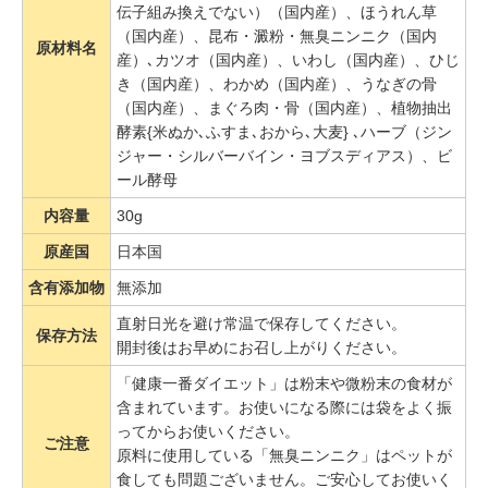
伝子組み換えでない）（国内産）、ほうれん草
（国内産）、昆布・澱粉・無臭ニンニク（国内
原材料名
産）､カツオ（国内産）、いわし（国内産）、ひじ
き（国内産）、わかめ（国内産）、うなぎの骨
（国内産）、まぐろ肉・骨（国内産）、植物抽出
酵素{米ぬか､ふすま､おから､大麦} ､ハーブ（ジン
ジャー・シルバーバイン・ヨブスディアス）、ビ
ール酵母
内容量
30g
原産国
日本国
含有添加物
無添加
直射日光を避け常温で保存してください。
保存方法
開封後はお早めにお召し上がりください。
「健康一番ダイエット」は粉末や微粉末の食材が
含まれています。お使いになる際には袋をよく振
ってからお使いください。
ご注意
原料に使用している「無臭ニンニク」はペットが
食しても問題ございません。ご安心してお使いく