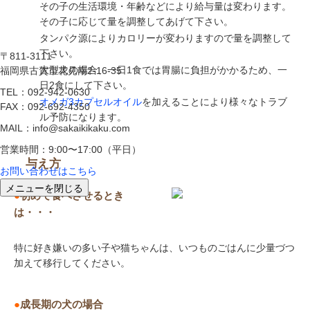
その子の生活環境・年齢などにより給与量は変わります。
その子に応じて量を調整してあげて下さい。
タンパク源によりカロリーが変わりますので量を調整して
下さい。
〒811-3111
大型犬の場合、一日1食では胃腸に負担がかかるため、一
福岡県古賀市花見南2-16-35
日2食にして下さい。
TEL：092-942-0630
オメガ3カプセルオイル
を加えることにより様々なトラブ
FAX：092-692-4350
ル予防になります。
MAIL：info@sakaikikaku.com
営業時間：9:00〜17:00（平日）
与え方
お問い合わせはこちら
メニューを閉じる
●
初めて食べさせるとき
は・・・
特に好き嫌いの多い子や猫ちゃんは、いつものごはんに少量づつ
加えて移行してください。
●
成長期の犬の場合