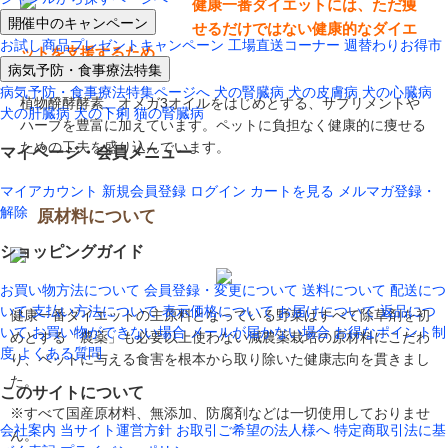
健康一番ダイエットには、ただ痩
開催中のキャンペーン
せるだけではない健康的なダイエ
お試し商品プレゼントキャンペーン
工場直送コーナー
週替わりお得市
ットを支援するため、
病気予防・食事療法特集
病気予防・食事療法特集ページへ
犬の腎臓病
犬の皮膚病
犬の心臓病
植物醗酵酵素、オメガ3オイルをはじめとする、サプリメントや
犬の肝臓病
犬の下痢
猫の腎臓病
ハーブを豊富に加えています。ペットに負担なく健康的に痩せる
ための工夫を盛り込んでいます。
マイページ・会員メニュー
マイアカウント
新規会員登録
ログイン
カートを見る
メルマガ登録・
解除
原材料について
ショッピングガイド
お買い物方法について
会員登録・変更について
送料について
配送につ
いて
支払い方法について
表示価格について
お届けについて
返品につ
健康一番ダイエットの主原料となっている野菜はすべて除草剤を初
いて
お買い物ができない場合
メールが届かない場合
お得なポイント制
めとする「農薬」も必要以上使わない減農薬栽培の原材料にこだわ
度
よくある質問
り、ペットに与える食害を根本から取り除いた健康志向を貫きまし
た。
このサイトについて
※すべて国産原材料、無添加、防腐剤などは一切使用しておりませ
会社案内
当サイト運営方針
お取引ご希望の法人様へ
特定商取引法に基
ん。