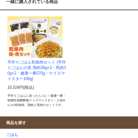
一緒に購入されている商品
手作りごはん乾燥肉セット (手作
りごはんの具 鶏肉30g×3・馬肉3
0g×2・健康一番570g・ケイズマ
イスター100g)
10,524円(税込)
手作りごはんに迷ったらコレ！健康一番・
植物性発酵酵素ケイズマイスター・人気N
o.1の乾燥肉、鶏肉と馬肉のセットです。
商品を探す
ごはん