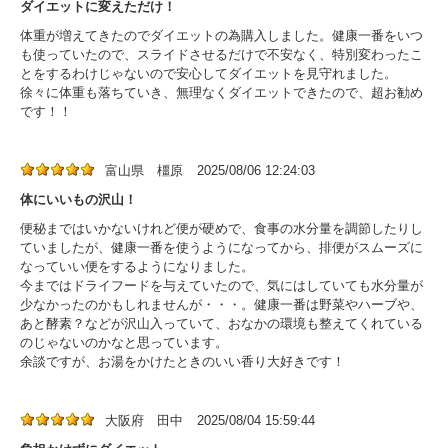
ダイエットに変えただけ！
体重が増えてきたのでダイエットの為購入しました。健康一番をいつ
も使っていたので、スライドさせるだけで不安なく、特別変わったこ
とをするわけじゃないので安心してダイエットを見守れました。
徐々に体重も落ちていき、無理なくダイエットできたので、超お勧め
です！！
富山県 橿原
2025/08/06 12:24:03
体にいいもの沢山！
便秘まではいかないけれど便が硬めで、食事の水分量を調節したりし
ていましたが、健康一番を使うようになってから、排便がスムーズに
なっていい便をするようになりました。
今まではドライフードを与えていたので、気にはしていても水分量が
少なかったのかもしれませんが・・・。健康一番は野菜やハーブや、
あと酵素？などが沢山入っていて、おなかの環境も整えてくれている
のじゃないのかなと思っています。
余談ですが、お湯をかけたときのいい香り大好きです！
大阪府 田中
2025/08/04 15:59:44