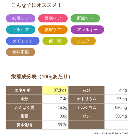
こんな子にオススメ！
心臓ケア
腎臓ケア
肝臓ケア
下痢ケア
皮膚ケア
アレルギー
ダイエット
便 秘
シニア
食欲不振
栄養成分表（100gあたり）
エネルギー
372kcal
灰分
4.4g
水分
7.4g
ナトリウム
95mg
たんぱく質
15.2g
カルシウム
620mg
脂質
3.8g
リン
350mg
炭水化物
69.2g