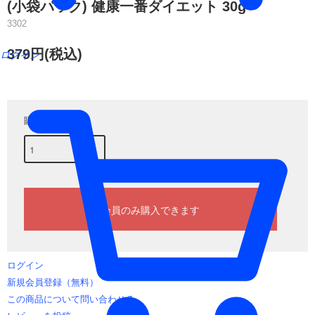
(小袋パック) 健康一番ダイエット 30g
3302
379円(税込)
ログイン
購入数
ログイン
新規会員登録（無料）
この商品について問い合わせる