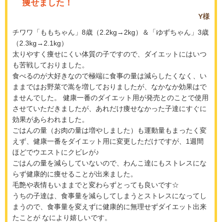
痩せました！
Y様
チワワ「ももちゃん」8歳（2.2kg→2kg）＆「ゆずちゃん」3歳
（2.3kg→2.1kg）
太りやすく痩せにくい体質の子ですので、ダイエットにはいつ
も苦戦しておりました。
食べるのが大好きなので極端に食事の量は減らしたくなく、い
ままではお野菜で嵩を増しておりましたが、なかなか効果はで
ませんでした。 健康一番のダイエット用が発売とのことで使用
させていただきましたが、あれだけ痩せなかった子達にすぐに
効果があらわれました。
ごはんの量（お肉の量は増やしました）も運動量もまったく変
えず、健康一番をダイエット用に変更しただけですが、1週間
ほどでウエストにクビレが♪
ごはんの量を減らしていないので、わんこ達にもストレスにな
らず健康的に痩せることが出来ました。
毛艶や表情もいままでと変わらずとっても良いです☆
うちの子達は、食事量を減らしてしまうとストレスになってし
まうので、食事量を変えずに健康的に無理せずダイエット出来
たことが なにより嬉しいです。