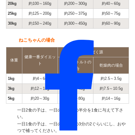
20kg
約100～160g
約200～300g
約40～60g
25kg
約125～200g
約250～375g
約50～75g
30kg
約150～240g
約300～450g
約60～90g
ねこちゃんの場合
たんぱく源
健康一番ダイエッ
体重
生肉・レトルトの
ト
乾燥肉の場合
場合
1kg
約4～6g
約14～16g
約2.5～3.5g
3kg
約12～18g
約42～48g
約7.5～10.5g
5kg
約20～30g
約70～80g
約14～16g
一日2食の子は、一日の給与量の半分を1食に与えて下さ
い。
一日1食の子は、一日の給与量の3分の2ぐらいにし、おや
つで補ってください。