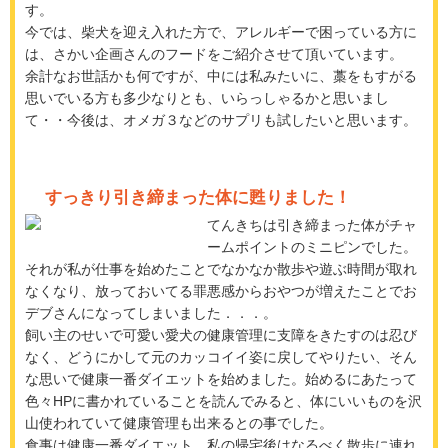
す。
今では、柴犬を迎え入れた方で、アレルギーで困っている方に
は、さかい企画さんのフードをご紹介させて頂いています。
余計なお世話かも何ですが、中には私みたいに、藁をもすがる
思いでいる方も多少なりとも、いらっしゃるかと思いまし
て・・今後は、オメガ３などのサプリも試したいと思います。
すっきり引き締まった体に甦りました！
てんきちは引き締まった体がチャ
ームポイントのミニピンでした。
それが私が仕事を始めたことでなかなか散歩や遊ぶ時間が取れ
なくなり、放っておいてる罪悪感からおやつが増えたことでお
デブさんになってしまいました．．．。
飼い主のせいで可愛い愛犬の健康管理に支障をきたすのは忍び
なく、どうにかして元のカッコイイ姿に戻してやりたい、そん
な思いで健康一番ダイエットを始めました。始めるにあたって
色々HPに書かれていることを読んでみると、体にいいものを沢
山使われていて健康管理も出来るとの事でした。
食事は健康一番ダイエット、私の帰宅後はなるべく散歩に連れ