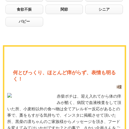
食欲不振
関節
シニア
パピー
何とびっくり、ほとんど痒がらず、表情も明る
く！
I様
赤柴ポチは、迎え入れてから体の痒
みが酷く、病院で血液検査をして頂
いた所、小麦粉以外の食べ物は全てアレルギー反応があるとの
事で、藁をもすがる気持ちで、インスタに掲載させて頂いた
所、黒柴の凛ちゃんのご家族様からメッセージを頂き、フード
を変えてみてはいかがですか？との事で、さかい企画さんをご