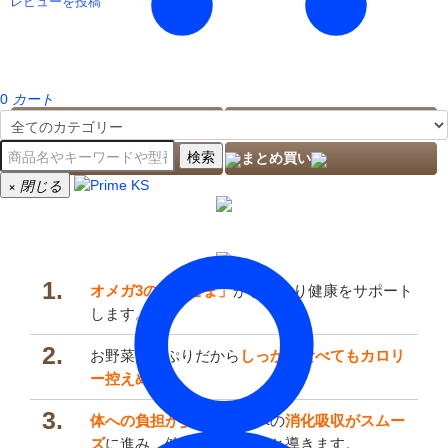
レビューを投稿
0
カート
与える量
カロリー
検索
レビューを見る
まとめ買い
×
閉じる
1.
オメガ3の「えごま」
がしっかり健康をサポート
します。
2.
お野菜たっぷりだから
しっかり食べてもカロリ
ー控えめ。
3.
体への負担が少なく
胃腸への
消化吸収がスムー
ズ
に進み、健康な体作りへと導きます。