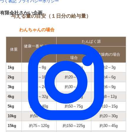
づく表記
プライバシーポリシー
有限会社さかい企画
与える量の目安（１日分の給与量）
わんちゃんの場合
たんぱく源
健康一番ダイエッ
体重
生肉・レトルトの
ト
乾燥肉の場合
場合
1kg
約5～8g
約10～15g
約2～3g
2kg
約10～16g
約20～30g
約4～6g
3kg
約15～24g
約30～45g
約6～9g
4kg
約20～32g
約40～60g
約8～12g
5kg
約25～40g
約50～75g
約10～15g
10kg
約50～80g
約100～150g
約20～30g
15kg
約75～120g
約150～225g
約30～45g