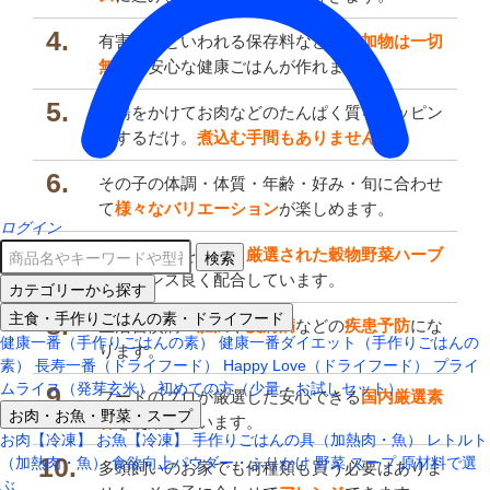
4.
有害物質といわれる保存料などの
添加物は一切
無く
、安心な健康ごはんが作れます。
5.
お湯をかけてお肉などのたんぱく質をトッピン
グするだけ。
煮込む手間もありません。
6.
その子の体調・体質・年齢・好み・旬に合わせ
て
様々なバリエーション
が楽しめます。
ログイン
7.
犬猫の健康を考え、
厳選された穀物野菜ハーブ
検索
をバランス良く配合しています。
カテゴリーから探す
主食・手作りごはんの素・ドライフード
8.
生活習慣病・
肥満
や
皮膚病
などの
疾患予防
にな
健康一番（手作りごはんの素）
健康一番ダイエット（手作りごはんの
ります。
素）
長寿一番（ドライフード）
Happy Love（ドライフード）
プライ
ムライス（発芽玄米）
初めての方（少量・お試しセット）
9.
フードのプロが厳選した安心できる
国内厳選素
お肉・お魚・野菜・スープ
材
を使用しています。
お肉【冷凍】
お魚【冷凍】
手作りごはんの具（加熱肉・魚）
レトルト
10.
（加熱肉・魚）
食欲向上パウダー・ふりかけ
野菜
スープ
原材料で選
多頭飼いのお家でも何種類も買う必要はありま
ぶ