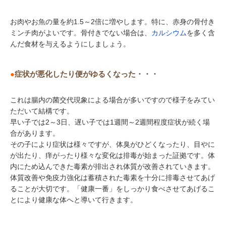
お肉やお魚の量を約1.5～2倍に増やします。特に、赤身の骨付き
ミンチ肉がよいです。骨付きでない場合は、
カルシウム
を多く含
んだ食材を与えるようにしましょう。
●
症状が悪化したり便がゆるくなった・・・
これは腸内の菌交代現象による場合が多いですので様子をみてい
ただいて結構です。
早い子では2～3日、遅い子では1週間～2週間程度症状が続く場
合があります。
その子により症状は様々ですが、体臭がひどくなったり、目やに
が出たり、痒がったり様々な変化は排毒が始まった証拠です。体
内にため込んできた毒素が排出され体質が改善されていきます。
体質改善や免疫力強化は蓄積された毒素を十分に排毒させてあげ
ることが大切です。「健康一番」をしっかり食べさせてあげるこ
とにより健康な体へと導いて行きます。