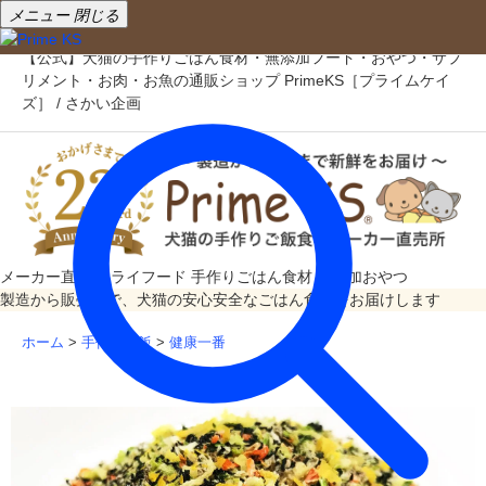
メニュー
閉じる
【公式】犬猫の手作りごはん食材・無添加フード・おやつ・サプ
リメント・お肉・お魚の通販ショップ PrimeKS［プライムケイ
ズ］ / さかい企画
メーカー直売
ドライフード
手作りごはん食材
無添加おやつ
製造から販売まで、犬猫の安心安全なごはん食材をお届けします
ホーム
>
手作りご飯
>
健康一番