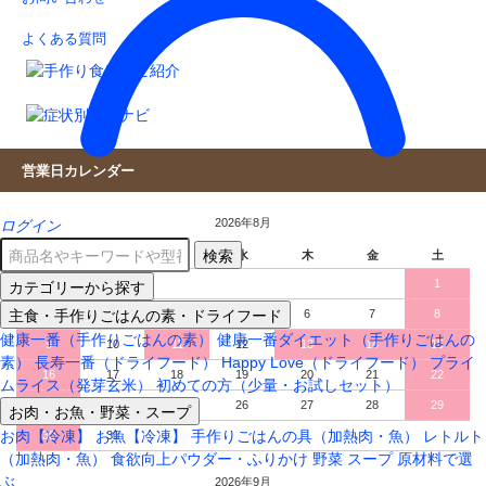
よくある質問
営業日カレンダー
2026年8月
ログイン
検索
日
月
火
水
木
金
土
カテゴリーから探す
1
主食・手作りごはんの素・ドライフード
2
3
4
5
6
7
8
健康一番（手作りごはんの素）
健康一番ダイエット（手作りごはんの
9
10
11
12
13
14
15
素）
長寿一番（ドライフード）
Happy Love（ドライフード）
プライ
16
17
18
19
20
21
22
ムライス（発芽玄米）
初めての方（少量・お試しセット）
23
24
25
26
27
28
29
お肉・お魚・野菜・スープ
お肉【冷凍】
お魚【冷凍】
手作りごはんの具（加熱肉・魚）
レトルト
30
31
（加熱肉・魚）
食欲向上パウダー・ふりかけ
野菜
スープ
原材料で選
ぶ
2026年9月