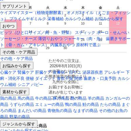
サプリメント
日
月
火
水
木
金
土
ケイズマイスター（植物発酵酵素）
オメガ3オイル（えごま・フィッシ
1
2
3
4
5
ュ）
プライムヤギミルク
栄養補給
カルシウム補給
お悩みから探す
6
7
8
9
10
11
12
おやつ
13
14
15
16
17
18
19
ビッツ（ひと口サイズ／肉・魚・野菜）
スティック
ボーロ・せんべい
ソーセージ・チーズ
薄切りおやつ
ジャーキー（肉・魚）
歯磨きサポー
20
21
22
23
24
25
26
ト（骨・ガム・アキレス）
内臓系おやつ
原材料で選ぶ
27
28
29
30
その他・ケア用品
その他・ケア用品
ただ今のご注文は、
お悩みから探す
2026年8月10日(月)
の出荷となります。
心臓ケア
腎臓ケア
肝臓ケア
皮膚病・目ヤニ
泌尿器疾患
アレルギー
下
※熊本地震の影響により
痢・消化不良
便秘
ダイエット
食欲不振
関節
歯磨き・口臭予防
カルシ
九州から全国に
ウム補給
シニア
パピー
お届けするお荷物に
素材から探す
遅れが生じています
ご了承ください※
鶏の商品
馬の商品
牛の商品
豚の商品
鹿の商品
羊の商品
カンガルーの
商品
うずらの商品
エミューの商品
鴨の商品
鮭の商品
たらの商品
まぐ
ろの商品
まんだいの商品
青物魚の商品
なまずの商品
その他のお魚の
商品
野菜の商品
ジャンルから探す
最近チェックした商品
ジャンルから探すページへ