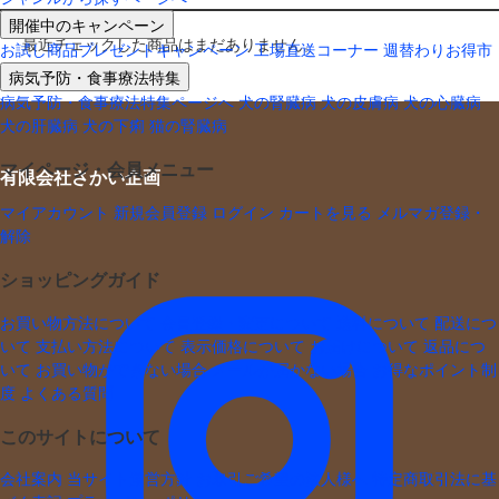
開催中のキャンペーン
最近チェックした商品はまだありません。
お試し商品プレゼントキャンペーン
工場直送コーナー
週替わりお得市
病気予防・食事療法特集
病気予防・食事療法特集ページへ
犬の腎臓病
犬の皮膚病
犬の心臓病
犬の肝臓病
犬の下痢
猫の腎臓病
マイページ・会員メニュー
有限会社さかい企画
マイアカウント
新規会員登録
ログイン
カートを見る
メルマガ登録・
解除
ショッピングガイド
お買い物方法について
会員登録・変更について
送料について
配送につ
いて
支払い方法について
表示価格について
お届けについて
返品につ
いて
お買い物ができない場合
メールが届かない場合
お得なポイント制
度
よくある質問
このサイトについて
会社案内
当サイト運営方針
お取引ご希望の法人様へ
特定商取引法に基