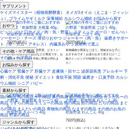
サプリメント
ケイズマイスター（植物発酵酵素）
オメガ3オイル（えごま・フィッシ
ュ）
プライムヤギミルク
栄養補給
カルシウム補給
お悩みから探す
おやつ
ビッツ（ひと口サイズ／肉・魚・野菜）
スティック
ボーロ・せんべい
乾燥野菜 大根葉 40g
乾燥野菜 ごぼう 40g
ソーセージ・チーズ
薄切りおやつ
ジャーキー（肉・魚）
歯磨きサポー
792円(税込)
792円(税込)
ト（骨・ガム・アキレス）
内臓系おやつ
原材料で選ぶ
その他・ケア用品
大根の葉が立派な緑黄色野菜。ビタミン
食物繊維が豊富なごぼう。便秘ぎみな子に
C・E、カロテン・鉄分などが豊富です。お
おすすめです！お湯やお水で戻すだけ！ご
その他・ケア用品
湯や水で戻すだけ！手軽に野菜が摂れま
飯のトッピングや味噌汁など使い道いろい
す。
ろ！
お悩みから探す
心臓ケア
腎臓ケア
肝臓ケア
皮膚病・目ヤニ
泌尿器疾患
アレルギー
下
痢・消化不良
便秘
ダイエット
食欲不振
関節
歯磨き・口臭予防
カルシ
ウム補給
シニア
パピー
素材から探す
鶏の商品
馬の商品
牛の商品
豚の商品
鹿の商品
羊の商品
カンガルーの
商品
うずらの商品
エミューの商品
鴨の商品
鮭の商品
たらの商品
まぐ
ろの商品
まんだいの商品
青物魚の商品
なまずの商品
その他のお魚の
乾燥野菜 きゃべつ 40g
乾燥野菜 れんこん 40g
商品
野菜の商品
792円(税込)
792円(税込)
ジャンルから探す
ジャンルから探すページへ
ダイエット時のご飯にプラス！ビタミン・
ビタミンB1・ビタミンB2・ミネラル・食