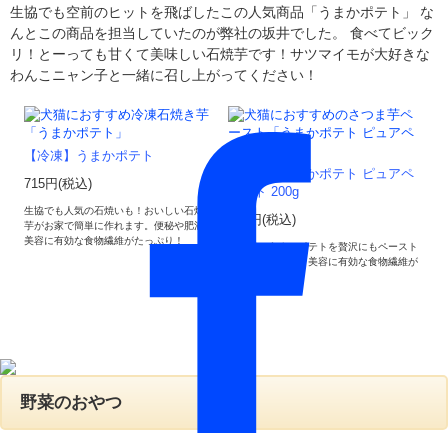
生協でも空前のヒットを飛ばしたこの人気商品「うまかポテト」 な
んとこの商品を担当していたのが弊社の坂井でした。 食べてビック
リ！とーっても甘くて美味しい石焼芋です！サツマイモが大好きな
わんこニャン子と一緒に召し上がってください！
【冷凍】うまかポテト
【冷凍】うまかポテト ピュアペ
715円(税込)
ースト 200g
生協でも人気の石焼いも！おいしい石焼き
825円(税込)
芋がお家で簡単に作れます。便秘や肥満、
美容に有効な食物繊維がたっぷり！
大人気のうまかポテトを贅沢にもペースト
に！便秘や肥満、美容に有効な食物繊維が
たっぷり！
野菜のおやつ