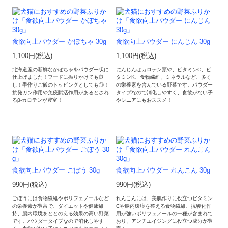
食欲向上パウダー かぼちゃ 30g
食欲向上パウダー にんじん 30g
1,100円(税込)
1,100円(税込)
北海道産の新鮮なかぼちゃをパウダー状に
にんじんはカロテン類や、ビタミンC、ビ
仕上げました！フードに振りかけても良
タミンK、食物繊維、ミネラルなど、多く
し！手作りご飯のトッピングとしても◎！
の栄養素を含んでいる野菜です。パウダー
抗発ガン作用や免疫賦活作用があるとされ
タイプなので消化しやすく、食欲がない子
るβ-カロテンが豊富！
やシニアにもおススメ！
食欲向上パウダー ごぼう 30g
食欲向上パウダー れんこん 30g
990円(税込)
990円(税込)
ごぼうには食物繊維やポリフェノールなど
れんこんには、美肌作りに役立つビタミン
の栄養素が豊富で、ダイエットや健康維
Cや腸内環境を整える食物繊維、抗酸化作
持、腸内環境をととのえる効果の高い野菜
用が強いポリフェノールの一種が含まれて
です。パウダータイプなので消化しやす
おり、アンチエイジングに役立つ成分が豊