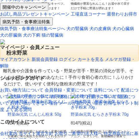
カリウム・カルシウムが豊富なキャベツ。
物繊維が豊富なれんこん！お湯や水で戻す
開催中のキャンペーン
様々なお料理にご利用いただけます！
だけで手軽に野菜が摂れます！
お試し商品プレゼントキャンペーン
工場直送コーナー
週替わりお得市
病気予防・食事療法特集
病気予防・食事療法特集ページへ
犬の腎臓病
犬の皮膚病
犬の心臓病
犬の肝臓病
犬の下痢
猫の腎臓病
マイページ・会員メニュー
粉末野菜
マイアカウント
新規会員登録
ログイン
カートを見る
メルマガ登録・
解除
離乳食や介護食を作っている・野菜が苦手・野菜の消化が苦手。そ
んなお悩みをお持ちのあなたに！手作り食初心者の方に！ふりかけ
ショッピングガイド
るだけで、使いやすく便利な微粉末の野菜です！
お買い物方法について
会員登録・変更について
送料について
配送につ
いて
支払い方法について
表示価格について
お届けについて
返品につ
いて
お買い物ができない場合
メールが届かない場合
お得なポイント制
度
よくある質問
野菜de元気 にんじん粉末 50g
野菜de元気 むらさき芋粉末 70g
このサイトについて
814円(税込)
814円(税込)
シニアや病中病後におすすめ！皮膚や粘膜
目の健康や肝機能の向上に優れたアントシ
会社案内
当サイト運営方針
お取引ご希望の法人様へ
特定商取引法に基
を健康に保ち免疫力を高めてくれるカロテ
アニン、ビタミンC、食物繊維が豊富で