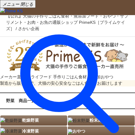
メニュー
閉じる
【公式】犬猫の手作りごはん食材・無添加フード・おやつ・サプ
リメント・お肉・お魚の通販ショップ PrimeKS［プライムケイ
ズ］ / さかい企画
メーカー直売
ドライフード
手作りごはん食材
無添加おやつ
製造から販売まで、犬猫の安心安全なごはん食材をお届けします
野菜 商品一覧
乾燥野菜
粉末野菜
冷凍野菜
おやつ