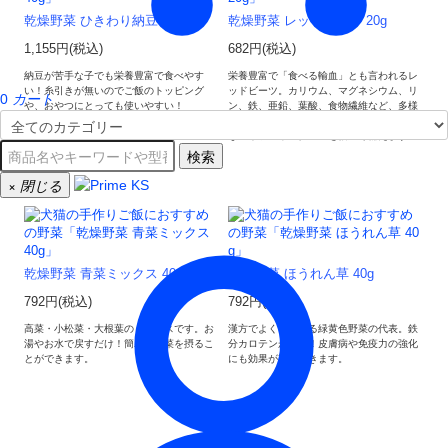
乾燥野菜 ひきわり納豆 40g
乾燥野菜 レッドビーツ 20g
1,155円(税込)
682円(税込)
納豆が苦手な子でも栄養豊富で食べやす
栄養豊富で「食べる輸血」とも言われるレ
い！糸引きが無いのでご飯のトッピング
ッドビーツ。カリウム、マグネシウム、リ
0
カート
や、おやつにとっても使いやすい！
ン、鉄、亜鉛、葉酸、食物繊維など、多様
な栄養素が含まれているので、不足しがち
なミネラルやビタミンを幅広く補えます！
検索
×
閉じる
乾燥野菜 青菜ミックス 40g
乾燥野菜 ほうれん草 40g
792円(税込)
792円(税込)
高菜・小松菜・大根葉のミックスです。お
漢方でよく使われる緑黄色野菜の代表。鉄
湯やお水で戻すだけ！簡単に野菜を摂るこ
分カロテンが豊富！皮膚病や免疫力の強化
とができます。
にも効果が期待できます。