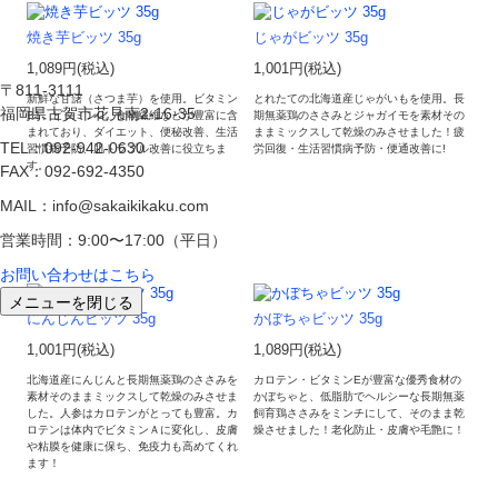
焼き芋ビッツ 35g
じゃがビッツ 35g
1,089円(税込)
1,001円(税込)
〒811-3111
新鮮な甘藷（さつま芋）を使用。ビタミン
とれたての北海道産じゃがいもを使用。長
福岡県古賀市花見南2-16-35
B1、ビタミンC、食物繊維などが豊富に含
期無薬鶏のささみとジャガイモを素材その
まれており、ダイエット、便秘改善、生活
ままミックスして乾燥のみさせました！疲
TEL：092-942-0630
習慣病予防、肌トラブル改善に役立ちま
労回復・生活習慣病予防・便通改善に!
す。
FAX：092-692-4350
MAIL：info@sakaikikaku.com
営業時間：9:00〜17:00（平日）
お問い合わせはこちら
メニューを閉じる
にんじんビッツ 35g
かぼちゃビッツ 35g
1,001円(税込)
1,089円(税込)
北海道産にんじんと長期無薬鶏のささみを
カロテン・ビタミンEが豊富な優秀食材の
素材そのままミックスして乾燥のみさせま
かぼちゃと、低脂肪でヘルシーな長期無薬
した。人参はカロテンがとっても豊富。カ
飼育鶏ささみをミンチにして、そのまま乾
ロテンは体内でビタミンＡに変化し、皮膚
燥させました！老化防止・皮膚や毛艶に！
や粘膜を健康に保ち、免疫力も高めてくれ
ます！