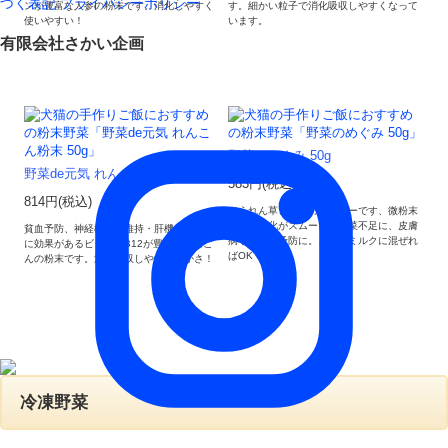
づく表記
プライバシーポリシー
ンが豊富な人参の粉末です。消化しやすく
す。細かい粒子で消化吸収しやすくなって
使いやすい！
います。
有限会社さかい企画
野菜のめぐみ 50g
野菜de元気 れんこん粉末 50g
583円(税込)
814円(税込)
ほうれん草と大豆のパウダーです、微粉末
だから消化がスムーズ！野菜不足に、皮膚
貧血予防、神経機能の維持・肝機能の改善
病や風邪の予防に。ご飯やミルクに混ぜれ
に効果があるビタミンB12が豊富なれんこ
ばOK！
んの粉末です。消化吸収しやすい細かさ！
冷凍野菜