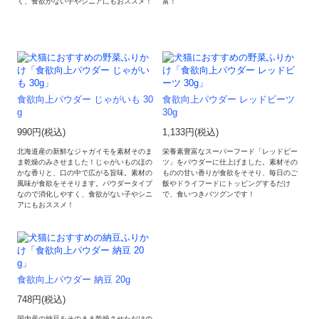
く、食欲がない子やシニアにもおススメ！
富！
食欲向上パウダー じゃがいも 30
食欲向上パウダー レッドビーツ
g
30g
990円(税込)
1,133円(税込)
北海道産の新鮮なジャガイモを素材そのま
栄養素豊富なスーパーフード「レッドビー
ま乾燥のみさせました！じゃがいものほの
ツ」をパウダーに仕上げました。素材その
かな香りと、口の中で広がる旨味。素材の
ものの甘い香りが食欲をそそり、毎日のご
風味が食欲をそそります。パウダータイプ
飯やドライフードにトッピングするだけ
なので消化しやすく、食欲がない子やシニ
で、食いつきバツグンです！
アにもおススメ！
食欲向上パウダー 納豆 20g
748円(税込)
国内産の納豆をそのまま乾燥させただけの