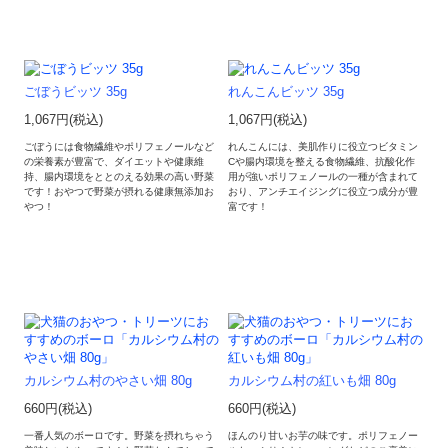
ごぼうビッツ 35g
れんこんビッツ 35g
1,067円(税込)
1,067円(税込)
ごぼうには食物繊維やポリフェノールなど
れんこんには、美肌作りに役立つビタミン
の栄養素が豊富で、ダイエットや健康維
Cや腸内環境を整える食物繊維、抗酸化作
持、腸内環境をととのえる効果の高い野菜
用が強いポリフェノールの一種が含まれて
です！おやつで野菜が摂れる健康無添加お
おり、アンチエイジングに役立つ成分が豊
やつ！
富です！
カルシウム村のやさい畑 80g
カルシウム村の紅いも畑 80g
660円(税込)
660円(税込)
一番人気のボーロです。野菜を摂れちゃう
ほんのり甘いお芋の味です。ポリフェノー