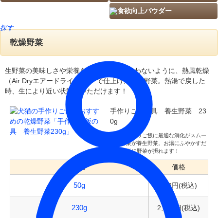
食欲向上パウダー
探す
乾燥野菜
生野菜の美味しさや栄養を出来る限り損なわないように、熱風乾燥
（Air Dryエアードライ：AD）で仕上げた乾燥野菜。熱湯で戻した
時、生により近い状態でいただけます！
手作りご飯の具 養生野菜 23
0g
犬猫の手作りご飯に最適な消化がスムー
ズな野菜が養生野菜。お湯にふやかすだ
けで簡単に野菜が摂れます！
規格
価格
792円(税込)
50g
2,376円(税込)
230g