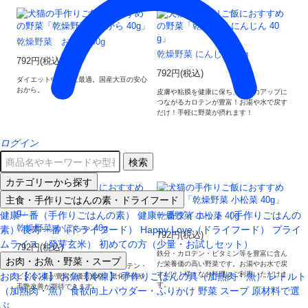
乾燥野菜 おから 40g
乾燥野菜 にんじん 40g
792円(税込)
792円(税込)
ダイエット中の子に最適。国産大豆の安心
おから。
皮膚や粘膜を健康に保ち、免疫力アップに
つながるカロテンが豊富！お湯や水で戻す
だけ！手軽に野菜が摂れます！
ログイン
検索
カテゴリーから探す
主食・手作りごはんの素・ドライフード
健康一番（手作りごはんの素）
健康一番ダイエット（手作りごはんの
乾燥野菜 小松菜 40g
乾燥野菜 かぼちゃ 40g
素）
長寿一番（ドライフード）
Happy Love（ドライフード）
プライ
792円(税込)
ムライス（発芽玄米）
初めての方（少量・お試しセット）
792円(税込)
鉄分・カロテン・ビタミン等を豊富に含ん
お肉・お魚・野菜・スープ
だ栄養価の高い野菜です。お湯やお水で戻
甘くて美味しい国産かぼちゃ。カロテン・
すだけ！様々なお料理にご利用いただけま
お肉【冷凍】
お魚【冷凍】
手作りごはんの具（加熱肉・魚）
レトルト
ビタミンEが豊富な優秀食材！老化予防や
す。
毛艶改善が期待できます。
（加熱肉・魚）
食欲向上パウダー・ふりかけ
野菜
スープ
原材料で選
ぶ