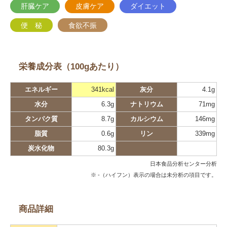
肝臓ケア
皮膚ケア
ダイエット
便 秘
食欲不振
栄養成分表（100gあたり）
エネルギー
341kcal
灰分
4.1g
水分
6.3g
ナトリウム
71mg
タンパク質
8.7g
カルシウム
146mg
脂質
0.6g
リン
339mg
炭水化物
80.3g
日本食品分析センター分析
※ -（ハイフン）表示の場合は未分析の項目です。
商品詳細