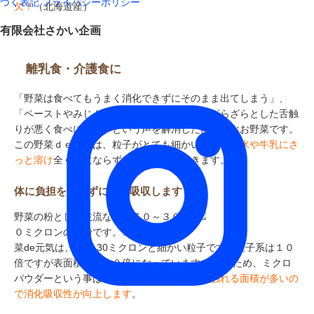
づく表記
プライバシーポリシー
欠！
（北海道産）
有限会社さかい企画
離乳食・介護食に
「野菜は食べてもうまく消化できずにそのまま出てしまう」、
「ペーストやみじん切りにしてもどうしてもざらざらとした舌触
りが悪く食べにくい」という声を解消した画期的なお野菜です。
この野菜ｄｅ元気は、粒子がとても細かいので、
お水や牛乳にさ
っと溶け
全く気にならずに呑むことができます。
体に負担をかけずに消化吸収します！
野菜の粉として主流なのは７０～３０
０ミクロンの粗粉です。コレに対し野
菜de元気は、 ５～30ミクロンと細かい粒子です。粒子系は１０
倍ですが表面積は１００倍になっています。 そのため、ミクロ
パウダーという事は、
体内の消化酵素などに触れる面積が多いの
で消化吸収性が向上します
。