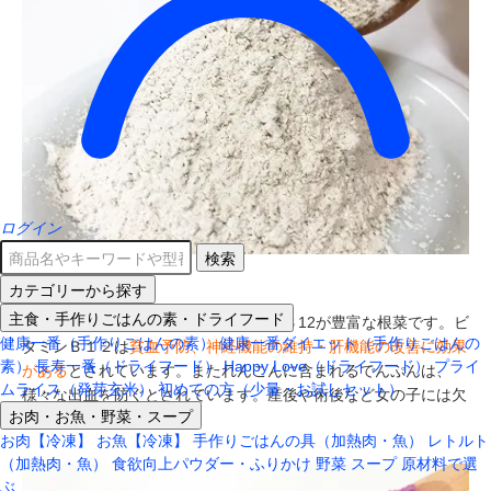
ログイン
検索
れんこん
カテゴリーから探す
主食・手作りごはんの素・ドライフード
れんこんは、野菜では珍しくビタミンＢ12が豊富な根菜です。ビ
健康一番（手作りごはんの素）
健康一番ダイエット（手作りごはんの
タミンＢ１２は
貧血予防、神経機能の維持・肝機能の改善に効果
素）
長寿一番（ドライフード）
Happy Love（ドライフード）
プライ
がある
とされています。またれんこんに含まれるでんぷんは、
ムライス（発芽玄米）
初めての方（少量・お試しセット）
様々な出血を防ぐとされています。産後や術後など女の子には欠
お肉・お魚・野菜・スープ
かせません。（山口県産）
お肉【冷凍】
お魚【冷凍】
手作りごはんの具（加熱肉・魚）
レトルト
（加熱肉・魚）
食欲向上パウダー・ふりかけ
野菜
スープ
原材料で選
ぶ