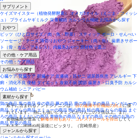
サプリメント
ケイズマイスター（植物発酵酵素）
オメガ3オイル（えごま・フィッシ
ュ）
プライムヤギミルク
栄養補給
カルシウム補給
お悩みから探す
おやつ
ビッツ（ひと口サイズ／肉・魚・野菜）
スティック
ボーロ・せんべい
ソーセージ・チーズ
薄切りおやつ
ジャーキー（肉・魚）
歯磨きサポー
ト（骨・ガム・アキレス）
内臓系おやつ
原材料で選ぶ
その他・ケア用品
その他・ケア用品
お悩みから探す
心臓ケア
腎臓ケア
肝臓ケア
皮膚病・目ヤニ
泌尿器疾患
アレルギー
下
痢・消化不良
便秘
ダイエット
食欲不振
関節
歯磨き・口臭予防
カルシ
ウム補給
シニア
パピー
むらさきいも
素材から探す
鶏の商品
馬の商品
牛の商品
豚の商品
鹿の商品
羊の商品
カンガルーの
紫芋に含まれるアントシアニンは、
目の健康や肝機能の向上
に優
商品
うずらの商品
エミューの商品
鴨の商品
鮭の商品
たらの商品
まぐ
れています。 熱にも強いビタミンCがりんごの５倍以上。また、
ろの商品
まんだいの商品
青物魚の商品
なまずの商品
その他のお魚の
食物繊維が豊富で
解毒作用もあり、コレステロールを排出
してく
商品
野菜の商品
れます。術後や投薬後にピッタリ。（宮崎県産）
ジャンルから探す
ジャンルから探すページへ