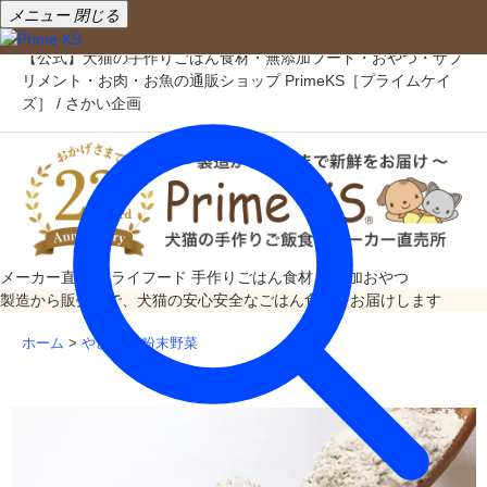
メニュー
閉じる
【公式】犬猫の手作りごはん食材・無添加フード・おやつ・サプ
リメント・お肉・お魚の通販ショップ PrimeKS［プライムケイ
ズ］ / さかい企画
メーカー直売
ドライフード
手作りごはん食材
無添加おやつ
製造から販売まで、犬猫の安心安全なごはん食材をお届けします
ホーム
>
やさい
>
粉末野菜