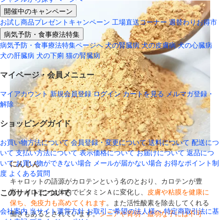
開催中のキャンペーン
お試し商品プレゼントキャンペーン
工場直送コーナー
週替わりお得市
病気予防・食事療法特集
病気予防・食事療法特集ページへ
犬の腎臓病
犬の皮膚病
犬の心臓病
犬の肝臓病
犬の下痢
猫の腎臓病
マイページ・会員メニュー
マイアカウント
新規会員登録
ログイン
カートを見る
メルマガ登録・
解除
ショッピングガイド
お買い物方法について
会員登録・変更について
送料について
配送につ
いて
支払い方法について
表示価格について
お届けについて
返品につ
いて
お買い物ができない場合
メールが届かない場合
お得なポイント制
にんじん
度
よくある質問
キャロットの語源がカロテンという名のとおり、カロテンが豊
このサイトについて
富。カロテンは体内でビタミンＡに変化し、
皮膚や粘膜を健康に
保ち、免疫力も高めてくれます
。また活性酸素を除去してくれる
会社案内
当サイト運営方針
お取引ご希望の法人様へ
特定商取引法に基
働きもあるとされています。
シニアや胃弱・虚弱な子には不可