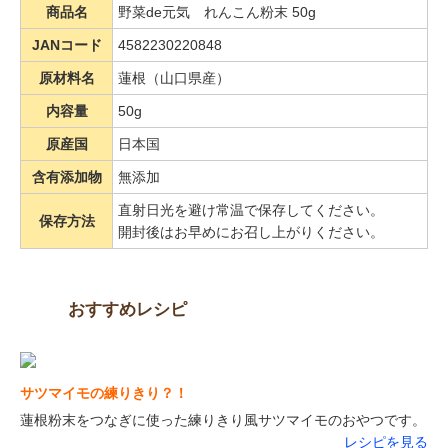
商品名
野菜de元気 れんこん粉末 50g
JANコード
4582230220848
原材料名
蓮根（山口県産）
内容量
50g
原産国
日本国
含有添加物
無添加
直射日光を避け常温で保存してください。
保存方法
開封後はお早めにお召し上がりください。
おすすめレシピ
サツマイモの練りきり？！
蓮根粉末をつなぎに使った練りきり風サツマイモのおやつです。
レシピを見る