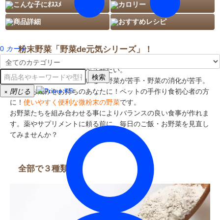
こんな子にｵｽｽﾒ
カロリー
商品詳細
おすすめレシピ
粉末野菜「野菜de元気シリーズ」！
0
カート
いろんな種類の野菜を食べさせたい。
検索
離乳食や介護食を作っている・野菜が苦手・野菜の消化が苦手。
×
閉じる
そんなお悩みをお持ちのあなたに！ペットの手作り食初心者の方
に！
使いやすく便利な微粉末の野菜
です。
お野菜たちを組み合わせる事によりバランスの良い食事が作れま
す。薬やサプリメントに頼る前に、毎日のご飯・お野菜を見直し
てみませんか？
全部で３種類！