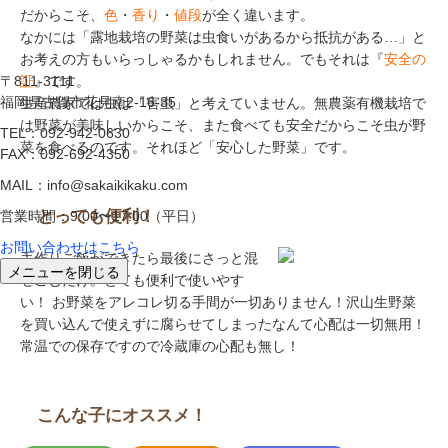
だからこそ、
色
・
香り
・
値段
が全く違います。
なかには「露地栽培の野菜は虫食いがあるから抵抗がある…」と
お考えの方もいらっしゃるかもしれません。でもそれは『
安全の
〒811-3111
証
』です。
福岡県古賀市花見南2-16-35
生産農家では虫は「害虫」と考えていません。無農薬有機栽培で
は野菜が美味しいからこそ、また食べても安全だからこそ虫が野
TEL：092-942-0630
菜を食べるのです。それほど「安心した野菜」です。
FAX：092-692-4350
MAIL：info@sakaikikaku.com
とっても便利！
営業時間：9:00〜17:00（平日）
お問い合わせはこちら
手作りご飯ができたら最後にさっと混
メニューを閉じる
ぜこむだけ。とても便利で使いやす
い！ お野菜をアレコレ切る手間が一切ありません！沢山生野菜
を買い込んで使えずに腐らせてしまったなんて心配は一切無用！
常温での保存ですので冷蔵庫の心配も無し！
こんな子にオススメ！