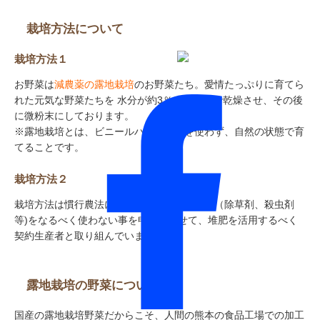
栽培方法について
栽培方法１
お野菜は
減農薬の露地栽培
のお野菜たち。愛情たっぷりに育てら
れた元気な野菜たちを 水分が約3％になるまで乾燥させ、その後
に微粉末にしております。
※露地栽培とは、ビニールハウスなどを使わず、自然の状態で育
てることです。
栽培方法２
栽培方法は慣行農法に比べ、化学肥料、農薬（除草剤、殺虫剤
等)をなるべく使わない事を申し合わせて、堆肥を活用するべく
契約生産者と取り組んでいます。
露地栽培の野菜について
国産の露地栽培野菜だからこそ、人間の熊本の食品工場での加工