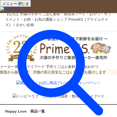
メニュー
閉じる
【公式】犬猫の手作りごはん食材・無添加フード・おやつ・サプ
リメント・お肉・お魚の通販ショップ PrimeKS［プライムケイ
ズ］ / さかい企画
メーカー直売
ドライフード
手作りごはん食材
無添加おやつ
製造から販売まで、犬猫の安心安全なごはん食材をお届けします
Happy Love 商品一覧