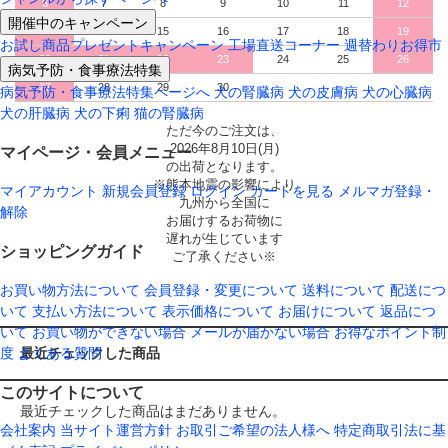
6
7
8
9
10
11
12
開催中のキャンペーン
13
14
15
16
17
18
19
お試し商品プレゼントキャンペーン
工場直送コーナー
週替わりお得市
20
21
22
23
24
25
26
病気予防・食事療法特集
27
28
29
30
病気予防・食事療法特集ページへ
犬の腎臓病
犬の皮膚病
犬の心臓病
犬の肝臓病
犬の下痢
猫の腎臓病
ただ今のご注文は、
2026年8月10日(月)
マイページ・会員メニュー
の出荷となります。
※熊本地震の影響により
マイアカウント
新規会員登録
ログイン
カートを見る
メルマガ登録・
九州から全国に
解除
お届けするお荷物に
遅れが生じています
ショッピングガイド
ご了承ください※
お買い物方法について
会員登録・変更について
送料について
配送につ
いて
支払い方法について
表示価格について
お届けについて
返品につ
いて
お買い物ができない場合
メールが届かない場合
お得なポイント制
度
よくある質問
最近チェックした商品
このサイトについて
最近チェックした商品はまだありません。
会社案内
当サイト運営方針
お取引ご希望の法人様へ
特定商取引法に基