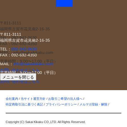
〒811-3111
福岡県古賀市花見南2-16-35
〒811-3111
TEL：092-942-0630
福岡県古賀市花見南2-16-35
FAX：092-692-4350
TEL：
092-942-0630
MAIL：info@sakaikikaku.com
FAX：092-692-4350
営業時間：9:00〜17:00（平日）
MAIL：
info@sakaikikaku.com
お問い合わせはこちら
営業時間：9:00〜17:00（平日）
メニューを閉じる
お問い合わせはこちら
会社案内
/
当サイト運営方針
/
お取引ご希望の法人様へ
/
特定商取引法に基づく表記
/
プライバシーポリシー
/
メルマガ登録・解除
/
Copyright (C) Sakai Kikaku CO.,LTD. All Rights Reserved.