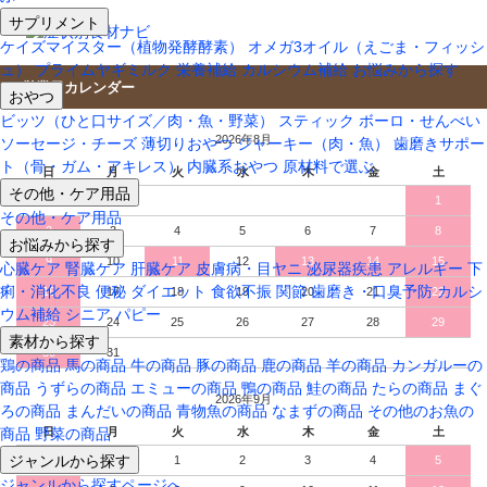
サプリメント
ケイズマイスター（植物発酵酵素）
オメガ3オイル（えごま・フィッシ
ュ）
プライムヤギミルク
栄養補給
カルシウム補給
お悩みから探す
営業日カレンダー
おやつ
ビッツ（ひと口サイズ／肉・魚・野菜）
スティック
ボーロ・せんべい
2026年8月
ソーセージ・チーズ
薄切りおやつ
ジャーキー（肉・魚）
歯磨きサポー
ト（骨・ガム・アキレス）
内臓系おやつ
原材料で選ぶ
日
月
火
水
木
金
土
その他・ケア用品
1
その他・ケア用品
2
3
4
5
6
7
8
お悩みから探す
9
10
11
12
13
14
15
心臓ケア
腎臓ケア
肝臓ケア
皮膚病・目ヤニ
泌尿器疾患
アレルギー
下
痢・消化不良
便秘
ダイエット
食欲不振
関節
歯磨き・口臭予防
カルシ
16
17
18
19
20
21
22
ウム補給
シニア
パピー
23
24
25
26
27
28
29
素材から探す
30
31
鶏の商品
馬の商品
牛の商品
豚の商品
鹿の商品
羊の商品
カンガルーの
商品
うずらの商品
エミューの商品
鴨の商品
鮭の商品
たらの商品
まぐ
2026年9月
ろの商品
まんだいの商品
青物魚の商品
なまずの商品
その他のお魚の
日
月
火
水
木
金
土
商品
野菜の商品
ジャンルから探す
1
2
3
4
5
ジャンルから探すページへ