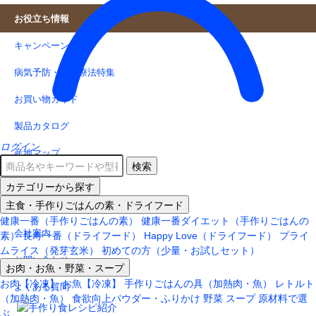
お役立ち情報
キャンペーン情報
病気予防・食事療法特集
お買い物ガイド
製品カタログ
ログイン
産地マップ
検索
生産者の紹介
カテゴリーから探す
主食・手作りごはんの素・ドライフード
お客様の声
健康一番（手作りごはんの素）
健康一番ダイエット（手作りごはんの
会社案内
素）
長寿一番（ドライフード）
Happy Love（ドライフード）
プライ
ムライス（発芽玄米）
初めての方（少量・お試しセット）
お問い合わせ
お肉・お魚・野菜・スープ
お肉【冷凍】
お魚【冷凍】
手作りごはんの具（加熱肉・魚）
レトルト
よくある質問
（加熱肉・魚）
食欲向上パウダー・ふりかけ
野菜
スープ
原材料で選
ぶ