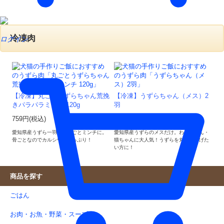
冷凍肉
ログイン
【冷凍】丸ごとうずらちゃん荒挽
【冷凍】うずらちゃん（メス）2
きパラパラミンチ 120g
羽
759円(税込)
715円(税込)
愛知県産うずら一羽をまるごとミンチに。
愛知県産うずらのメスだけ。わんちゃん・
骨ごとなのでカルシウムたっぷり！
猫ちゃんに大人気！うずらを丸ごとあげた
い方に！
商品を探す
ごはん
お肉・お魚・野菜・スープ