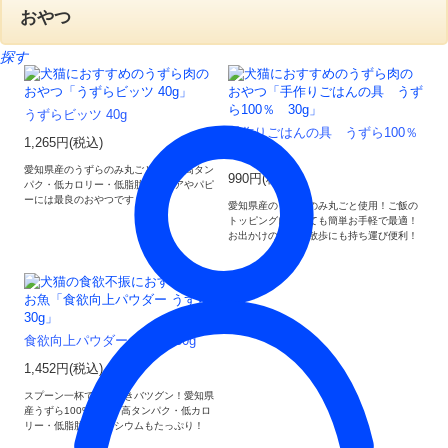
おやつ
探す
うずらビッツ 40g
手作りごはんの具 うずら100％
1,265円(税込)
30g
愛知県産のうずらのみ丸ごと使用！高タン
990円(税込)
パク・低カロリー・低脂肪。シニアやパピ
ーには最良のおやつです！
愛知県産のうずらのみ丸ごと使用！ご飯の
トッピングにとっても簡単お手軽で最適！
お出かけの時やお散歩にも持ち運び便利！
食欲向上パウダー うずら 30g
1,452円(税込)
スプーン一杯で食い付きバツグン！愛知県
産うずら100%使用。高タンパク・低カロ
リー・低脂肪。カルシウムもたっぷり！