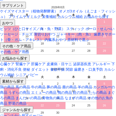
サプリメント
2026年8月
ケイズマイスター（植物発酵酵素）
オメガ3オイル（えごま・フィッシ
日
月
火
水
木
金
土
ュ）
プライムヤギミルク
栄養補給
カルシウム補給
お悩みから探す
1
おやつ
ビッツ（ひと口サイズ／肉・魚・野菜）
スティック
ボーロ・せんべい
2
3
4
5
6
7
8
ソーセージ・チーズ
薄切りおやつ
ジャーキー（肉・魚）
歯磨きサポー
9
10
11
12
13
14
15
ト（骨・ガム・アキレス）
内臓系おやつ
原材料で選ぶ
16
17
18
19
20
21
22
その他・ケア用品
23
24
25
26
27
28
29
その他・ケア用品
お悩みから探す
30
31
心臓ケア
腎臓ケア
肝臓ケア
皮膚病・目ヤニ
泌尿器疾患
アレルギー
下
痢・消化不良
便秘
ダイエット
食欲不振
関節
歯磨き・口臭予防
カルシ
2026年9月
ウム補給
シニア
パピー
日
月
火
水
木
金
土
素材から探す
1
2
3
4
5
鶏の商品
馬の商品
牛の商品
豚の商品
鹿の商品
羊の商品
カンガルーの
6
7
8
9
10
11
12
商品
うずらの商品
エミューの商品
鴨の商品
鮭の商品
たらの商品
まぐ
ろの商品
まんだいの商品
青物魚の商品
なまずの商品
その他のお魚の
13
14
15
16
17
18
19
商品
野菜の商品
20
21
22
23
24
25
26
ジャンルから探す
27
28
29
30
ジャンルから探すページへ