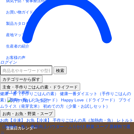
病気予防・食事療法特集
お買い物ガイド
製品カタログ
産地マップ
生産者の紹介
お客様の声
ログイン
会社案内
検索
カテゴリーから探す
お問い合わせ
主食・手作りごはんの素・ドライフード
よくある質問
健康一番（手作りごはんの素）
健康一番ダイエット（手作りごはんの
素）
長寿一番（ドライフード）
Happy Love（ドライフード）
プライ
ムライス（発芽玄米）
初めての方（少量・お試しセット）
お肉・お魚・野菜・スープ
お肉【冷凍】
お魚【冷凍】
手作りごはんの具（加熱肉・魚）
レトルト
（加熱肉・魚）
食欲向上パウダー・ふりかけ
野菜
スープ
原材料で選
営業日カレンダー
ぶ