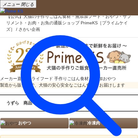
メニュー
閉じる
【公式】犬猫の手作りごはん食材・無添加フード・おやつ・サプ
リメント・お肉・お魚の通販ショップ PrimeKS［プライムケイ
ズ］ / さかい企画
メーカー直売
ドライフード
手作りごはん食材
無添加おやつ
製造から販売まで、犬猫の安心安全なごはん食材をお届けします
うずら 商品一覧
おやつ
冷凍肉