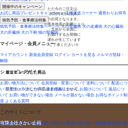
開催中のキャンペーン
ただ今のご注文は、
お試し商品プレゼントキャンペーン
工場直送コーナー
週替わりお得市
2026年8月6日(木)
病気予防・食事療法特集
の出荷となります。
※熊本地震の影響により
病気予防・食事療法特集ページへ
犬の腎臓病
犬の皮膚病
犬の心臓病
九州から全国に
犬の肝臓病
犬の下痢
猫の腎臓病
お届けするお荷物に
遅れが生じています
マイページ・会員メニュー
ご了承ください※
マイアカウント
新規会員登録
ログイン
カートを見る
メルマガ登録・
解除
ショッピングガイド
最近チェックした商品
お買い物方法について
会員登録・変更について
送料について
配送につ
いて
支払い方法について
表示価格について
お届けについて
返品につ
最近チェックした商品はまだありません。
いて
お買い物ができない場合
メールが届かない場合
お得なポイント制
度
よくある質問
このサイトについて
有限会社さかい企画
会社案内
当サイト運営方針
お取引ご希望の法人様へ
特定商取引法に基