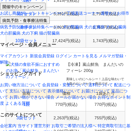
1,815円(税込)
1,815円(税込)
1袋
開催中のキャンペーン
お試し商品プレゼントキャンペーン
工場直送コーナー
週替わりお得市
5,391円(税込)
1,797円(税込)
3袋セット
病気予防・食事療法特集
病気予防・食事療法特集ページへ
犬の腎臓病
犬の皮膚病
犬の心臓病
8,803円(税込)
1,761
円(税込)
5袋セット
犬の肝臓病
犬の下痢
猫の腎臓病
17,424円(税込)
1,743円(税込)
10袋セット
マイページ・会員メニュー
マイアカウント
新規会員登録
ログイン
カートを見る
メルマガ登録・
解除
【冷凍】嵐山鮮魚 まんだいの
フィーレ 200g
ショッピングガイド
美味しいのにヘルシー！上品な味わいで
人気のロングセラー商品です。
お買い物方法について
会員登録・変更について
送料について
配送につ
いて
支払い方法について
表示価格について
お届けについて
返品につ
規格
価格
1袋あたり
いて
お買い物ができない場合
メールが届かない場合
お得なポイント制
度
よくある質問
770円(税込)
770円(税込)
1袋
このサイトについて
2,263円(税込)
755円(税込)
3袋セット
会社案内
当サイト運営方針
お取引ご希望の法人様へ
特定商取引法に基