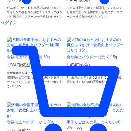
たんぱくでとてもお上品な味わい！魚の中
マグロは高たんぱく・低脂肪、EPAやDHA
でもリンの含有量が少なくオススメのタン
も豊富でとっても体に良いお魚です！スプ
パク源です！スプーン一杯で食い付きバツ
ーン一杯で食い付きバツグン！
グン！
ログイン
食欲向上パウダー 鮭 30g
食欲向上パウダー ほたて 15g
1,584円(税込)
1,474円(税込)
抗酸化作用が強いから、老化・がん・生活
北海道のホタテはタウリン・ビタミンB1
習慣病などの予防に最適！心臓・腎臓サポ
2・亜鉛がとても多く含まれています。健
ートにもおすすめ！スプーン一杯で食い付
康を維持するための万能食材！
きバツグン！
食欲向上パウダー かに 30g
手作りごはんの具 まんだい10
0％ 30g
1,386円(税込)