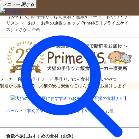
メニュー
閉じる
【公式】犬猫の手作りごはん食材・無添加フード・おやつ・サプ
リメント・お肉・お魚の通販ショップ PrimeKS［プライムケイ
ズ］ / さかい企画
メーカー直売
ドライフード
手作りごはん食材
無添加おやつ
製造から販売まで、犬猫の安心安全なごはん食材をお届けします
ホーム
>
症状別で探す
>
食欲不振におすすめの食材
> お魚
食欲不振におすすめの食材（お魚）