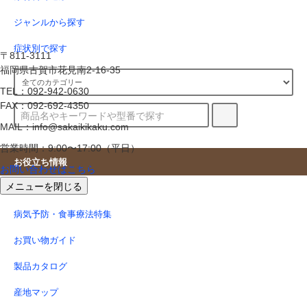
ジャンルから探す
症状別で探す
〒811-3111
福岡県古賀市花見南2-16-35
TEL：092-942-0630
FAX：092-692-4350
MAIL：info@sakaikikaku.com
営業時間：9:00〜17:00（平日）
お役立ち情報
お問い合わせはこちら
メニューを閉じる
キャンペーン情報
病気予防・食事療法特集
お買い物ガイド
製品カタログ
産地マップ