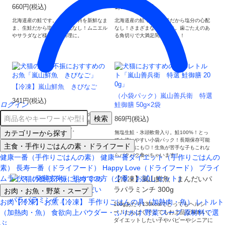
660円(税込)
1,320円(税込)
北海道産の鮭です。新鮮な原料を新鮮なま
北海道産の鮭です。生鮭だから塩分の心配
ま、生鮭だから塩分の心配なし！ムニエル
なし！さまざまなお料理に。歯ごたえのあ
やサラダなど様々なお料理に。
る角切りで大満足間違い無し！
【冷凍】嵐山鮮魚 きびなご
（小袋パック）嵐山善兵衛 特選
341円(税込)
ログイン
鮭御膳 50g×2袋
新鮮なきびなごを、丸ごと一匹そのまま！
検索
869円(税込)
スタッフ猫も飛びつく美味しさ！使う分だ
け取り出せるので便利です。
カテゴリーから探す
無塩生鮭・氷頭軟骨入り。鮭100%！とっ
ても使いやすい小袋パック！長期保存可能
主食・手作りごはんの素・ドライフード
で非常食にも◎！生魚が苦手な子もこれな
らパクパク食べちゃいます！
健康一番（手作りごはんの素）
健康一番ダイエット（手作りごはんの
素）
長寿一番（ドライフード）
Happy Love（ドライフード）
プライ
ムライス（発芽玄米）
初めての方（少量・お試しセット）
【冷凍】嵐山鮮魚 まんだいパ
ラパラミンチ 300g
お肉・お魚・野菜・スープ
お肉【冷凍】
お魚【冷凍】
手作りごはんの具（加熱肉・魚）
レトルト
100gあたり130kcalでとってもヘルシ
（加熱肉・魚）
食欲向上パウダー・ふりかけ
野菜
スープ
原材料で選
ー！たんぱくでとてもお上品な味わい。
ダイエットしたい子やパピーやシニアに
ぶ