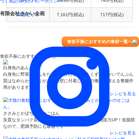
3,696円(税込)
740円(税込)
5袋セット
づく表記
プライバシーポリシー
有限会社さかい企画
7,161円(税込)
717円(税込)
10袋セット
食欲不振におすすめの食材一覧へ
食欲不振におすすめのレシピ
白身魚のあんかけ
白身魚に野菜のあんをたっぷりかけました！くずの細かいでんぷん
質はなめらかな粘りがあり腸壁に付着して腸の働きを整える整腸作
用があります。
レシピを見る
ささみとかぼちゃのせごはん
良質なタンパク質のささみ。緑黄色野菜と一緒に免疫力UP！低脂肪
なので、肥満予防にも最適です＾＾
レシピを見る