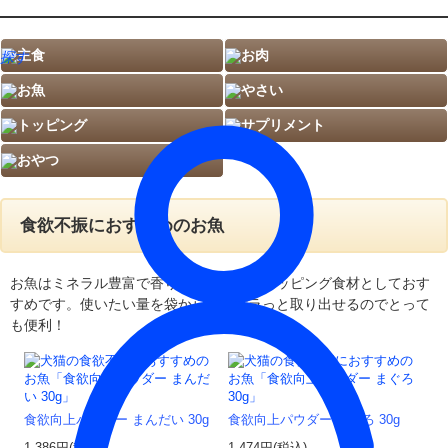
主食
お肉
探す
お魚
やさい
トッピング
サプリメント
おやつ
食欲不振におすすめのお魚
お魚はミネラル豊富で香りも良いため、トッピング食材としておす
すめです。使いたい量を袋からパラパラっと取り出せるのでとって
も便利！
食欲向上パウダー まんだい 30g
食欲向上パウダー まぐろ 30g
1,386円(税込)
1,474円(税込)