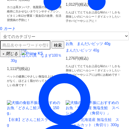
1,012円(税込)
カニは高タンパク、低脂質の食材で、健康
維持に欠かせないタウリンやナイアシン、
たんぱくでとてもお上品な味わい！しかも
ビタミンB12が豊富！貧血症の改善、生活
美味しいのにヘルシー！ダイエットしたい
習慣病の予防に！
子やパピーやシニアに！
0
カート
検索
まんだいビッツ 40g
×
閉じる
手作りごはんの具 なまず100％
1,276円(税込)
30g
たんぱくでとてもお上品な味わい！しかも
1,111円(税込)
美味しいのにヘルシー！ダイエットしたい
子やパピーやシニアには特にお勧めです！
ペットの健康にやさしい無塩仕上げ！クセ
がなく、ほどよく脂がのってとっても美味
しい白身です！
【冷凍】どさんこ鮭スライス 150
【冷凍】北海道産 無塩生鮭 ス
g
ペシャルカット（角切り）300g