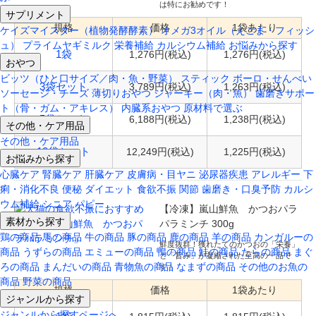
は特にお勧めです！
サプリメント
規格
価格
1袋あたり
ケイズマイスター（植物発酵酵素）
オメガ3オイル（えごま・フィッシ
ュ）
プライムヤギミルク
栄養補給
カルシウム補給
お悩みから探す
1,276円(税込)
1,276円(税込)
1袋
おやつ
ビッツ（ひと口サイズ／肉・魚・野菜）
スティック
ボーロ・せんべい
3,789円(税込)
1,263円(税込)
3袋セット
ソーセージ・チーズ
薄切りおやつ
ジャーキー（肉・魚）
歯磨きサポー
ト（骨・ガム・アキレス）
内臓系おやつ
原材料で選ぶ
6,188円(税込)
1,238円(税込)
5袋セット
その他・ケア用品
その他・ケア用品
12,249円(税込)
1,225円(税込)
10袋セット
お悩みから探す
心臓ケア
腎臓ケア
肝臓ケア
皮膚病・目ヤニ
泌尿器疾患
アレルギー
下
痢・消化不良
便秘
ダイエット
食欲不振
関節
歯磨き・口臭予防
カルシ
ウム補給
シニア
パピー
【冷凍】嵐山鮮魚 かつおパラ
素材から探す
パラミンチ 300g
鶏の商品
馬の商品
牛の商品
豚の商品
鹿の商品
羊の商品
カンガルーの
鮮度抜群！獲れたてのかつおの「栄養」
商品
うずらの商品
エミューの商品
鴨の商品
鮭の商品
たらの商品
まぐ
と「旨み」が凝縮された至高の一品で
ろの商品
まんだいの商品
青物魚の商品
なまずの商品
その他のお魚の
す！
商品
野菜の商品
規格
価格
1袋あたり
ジャンルから探す
ジャンルから探すページへ