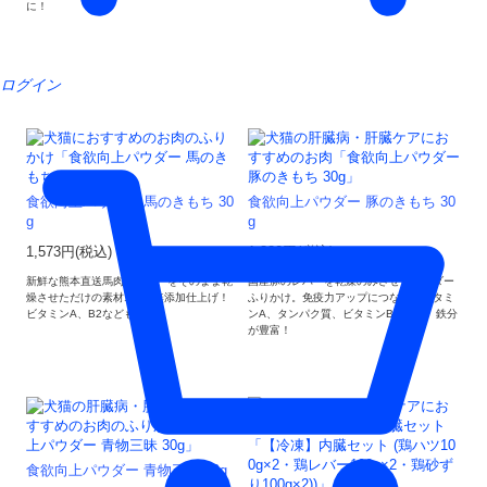
に！
ログイン
食欲向上パウダー 馬のきもち 30
食欲向上パウダー 豚のきもち 30
g
g
1,573円(税込)
1,320円(税込)
新鮮な熊本直送馬肉のレバーをそのまま乾
国産豚のレバーを乾燥のみさせたパウダー
燥させただけの素材100%無添加仕上げ！
ふりかけ。免疫力アップにつながるビタミ
ビタミンA、B2なども豊富！
ンA、タンパク質、ビタミンB1・B2、鉄分
が豊富！
食欲向上パウダー 青物三昧 30g