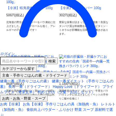
【冷凍】蝦夷鹿肉 レバー 100g
【冷凍】国産豚レバー 100g
506円(税込)
302円(税込)
北海道の野生の鹿のレバーをバラ凍結に仕
豊富な栄養が詰まっている万能食！良質な
上げました。コレステロールも低く、アレ
タンパク質は幹細胞を再生し、ビタミン・
ルギーの子にも安心です！
ミネラルが肝機能を活発にする働きがあり
ます。
ログイン
検索
カテゴリーから探す
【冷凍】国産鶏―内臓―荒挽きパ
【冷凍】国産牛―内臓―荒挽きパ
主食・手作りごはんの素・ドライフード
ラパラミンチ 300g
ラパラミンチ 300g
健康一番（手作りごはんの素）
健康一番ダイエット（手作りごはんの
869円(税込)
1,144円(税込)
素）
長寿一番（ドライフード）
Happy Love（ドライフード）
プライ
新鮮な鶏内臓（鶏ハツ・鶏レバー・砂肝）
国産牛肉の牛ハツ・牛レバー・牛胃をパラ
ムライス（発芽玄米）
初めての方（少量・お試しセット）
を荒引きパラパラミンチに！週に2回は内
パラミンチに仕上げました！ペットの手作
お肉・お魚・野菜・スープ
蔵を！
りご飯や生食に！
お肉【冷凍】
お魚【冷凍】
手作りごはんの具（加熱肉・魚）
レトルト
（加熱肉・魚）
食欲向上パウダー・ふりかけ
野菜
スープ
原材料で選
ぶ