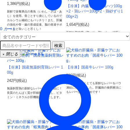
1,386円(税込)
【冷凍】内臓セット (鶏ハツ100g
×2・鶏レバー100g×2・鶏砂ずり1
新鮮で栄養満点の青魚（いわし・さば・あ
じ）を使用。骨ごとすり身にしているので
00g×2)
カルシウム補給にもバッチリ！また、肝臓
1,654円(税込)
の強化や骨・歯の形成促進、脳の発達サポ
0
カート
ートなど良いこと尽くし！
新鮮な鶏内臓（鶏ハツ・鶏レバー・砂肝）
の３点セット！色々入ってお買い得！
検索
×
閉じる
【冷凍】国産無薬飼育鶏レバー 1
【冷凍】国産牛レバー 100g
00g
396円(税込)
242円(税込)
安心の国産牛！とても新鮮なレバーをバラ
凍結に仕上げました。肝臓病の食餌療法に
無薬飼育鶏の新鮮なレバーをバラ凍結に！
もレバーはおすすめです！
良質のたんぱく質が肝細胞を再生し、ビタ
ミン・ミネラルが肝機能を活発にします。