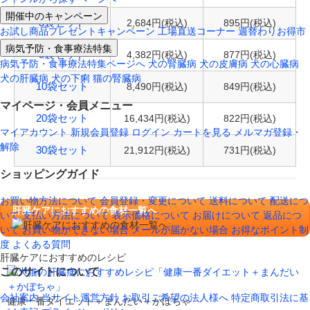
開催中のキャンペーン
2,684円(税込)
895円(税込)
3袋セット
お試し商品プレゼントキャンペーン
工場直送コーナー
週替わりお得市
病気予防・食事療法特集
4,382円(税込)
877円(税込)
5袋セット
病気予防・食事療法特集ページへ
犬の腎臓病
犬の皮膚病
犬の心臓病
犬の肝臓病
犬の下痢
猫の腎臓病
8,490円(税込)
849円(税込)
10袋セット
マイページ・会員メニュー
16,434円(税込)
822円(税込)
20袋セット
マイアカウント
新規会員登録
ログイン
カートを見る
メルマガ登録・
解除
21,912円(税込)
731円(税込)
30袋セット
ショッピングガイド
お買い物方法について
会員登録・変更について
送料について
配送につ
肝臓ケアにおすすめの食材一覧へ
いて
支払い方法について
表示価格について
お届けについて
返品につ
いて
お買い物ができない場合
メールが届かない場合
お得なポイント制
度
よくある質問
肝臓ケアにおすすめのレシピ
このサイトについて
会社案内
当サイト運営方針
お取引ご希望の法人様へ
特定商取引法に基
健康一番ダイエット＋まんだい＋かぼちゃ