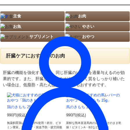
主食
お肉
探す
お魚
やさい
サプリメント
おやつ
肝臓ケアにおすすめのお肉
肝臓の機能を強化するには、同じ肝臓のレバーを適量与えるのが効
果的です。また、肝臓をケアしながらたんぱく質をしっかり補いた
い場合は、低脂肪・高たんぱくのささみもおすすめです。
鶏のきもち 25g
馬のきもち 15g
990円(税込)
990円(税込)
無薬飼育鶏レバー100%使用！鉄分、ビタ
新鮮な熊本直送馬肉のレバーをそのまま乾
ミン豊富。肝臓ケア・貧血予防・疲労回復
燥！ビタミンA・B2などが豊富！