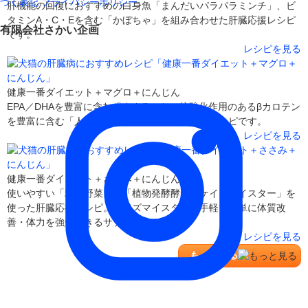
づく表記
プライバシーポリシー
肝機能の回復におすすめの白身魚「まんだいパラパラミンチ」、ビ
タミンA・C・Eを含む「かぼちゃ」を組み合わせた肝臓応援レシピ
有限会社さかい企画
です。
レシピを見る
健康一番ダイエット＋マグロ＋にんじん
EPA／DHAを豊富に含む「まぐろ」と、抗酸化作用のあるβカロテン
を豊富に含む「人参」を組み合わせた肝臓応援レシピです。
レシピを見る
健康一番ダイエット＋ささみ＋にんじん
使いやすい「粉末野菜」と「植物発酵酵素のケイズマイスター」を
使った肝臓応援レシピ。ケイズマイスターは手軽で簡単に体質改
善・体力を強化できるサプリメントです。
レシピを見る
もっと見る