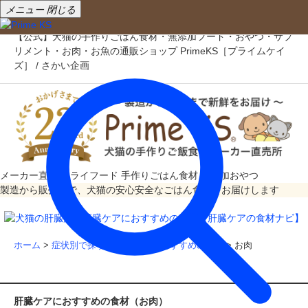
メニュー
閉じる
【公式】犬猫の手作りごはん食材・無添加フード・おやつ・サプ
リメント・お肉・お魚の通販ショップ PrimeKS［プライムケイ
ズ］ / さかい企画
メーカー直売
ドライフード
手作りごはん食材
無添加おやつ
製造から販売まで、犬猫の安心安全なごはん食材をお届けします
ホーム
>
症状別で探す
>
肝臓ケアにおすすめの食材
> お肉
肝臓ケアにおすすめの食材（お肉）