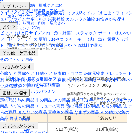
サプリメント
ケイズマイスター（植物発酵酵素）
オメガ3オイル（えごま・フィッシ
ュ）
プライムヤギミルク
栄養補給
カルシウム補給
お悩みから探す
【冷凍】蝦夷鹿―内臓―荒挽きパ
おやつ
ラパラミンチ 250g
ビッツ（ひと口サイズ／肉・魚・野菜）
スティック
ボーロ・せんべい
1,584円(税込)
ソーセージ・チーズ
薄切りおやつ
ジャーキー（肉・魚）
歯磨きサポー
アレルギーの子も安心！鹿肉は高たんぱく
ト（骨・ガム・アキレス）
内臓系おやつ
原材料で選ぶ
で低脂肪、コレステロールも低いヘルシー
その他・ケア用品
なお肉です。
その他・ケア用品
お悩みから探す
心臓ケア
腎臓ケア
肝臓ケア
皮膚病・目ヤニ
泌尿器疾患
アレルギー
下
【冷凍】無薬飼育鶏ささみ荒挽
痢・消化不良
便秘
ダイエット
食欲不振
関節
歯磨き・口臭予防
カルシ
きパラパラミンチ 300g
ウム補給
シニア
パピー
素材から探す
無薬飼育鶏ささみを荒引きパラパラミン
チにしました。低脂肪ダイエット中の子
鶏の商品
馬の商品
牛の商品
豚の商品
鹿の商品
羊の商品
カンガルーの
や、パピー・シニア、胃弱な子にオスス
商品
うずらの商品
エミューの商品
鴨の商品
鮭の商品
たらの商品
まぐ
メ！
ろの商品
まんだいの商品
青物魚の商品
なまずの商品
その他のお魚の
規格
価格
1袋あたり
商品
野菜の商品
ジャンルから探す
913円(税込)
913円(税込)
1袋
ジャンルから探すページへ