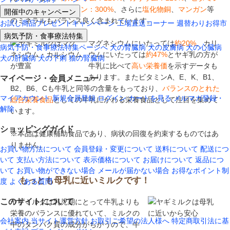
B2：280%
、
ナイアシン：300%
、さらに
塩化物銅
、
マンガン
等
開催中のキャンペーン
のミネラルもバランス良く含まれています。
お試し商品プレゼントキャンペーン
工場直送コーナー
週替わりお得市
病気予防・食事療法特集
マグネシウムにいたっては
約20%
、カリ
病気予防・食事療法特集ページへ
犬の腎臓病
犬の皮膚病
犬の心臓病
ウムにいたっては
約47%
とヤギ乳の方が
犬の肝臓病
犬の下痢
猫の腎臓病
牛乳に比べて
高い栄養価
を示すデータも
あります。またビタミンA、E、K、B1、
マイページ・会員メニュー
B2、B6、Cも牛乳と同等の含量をもっており、
バランスのとれた
マイアカウント
新規会員登録
ログイン
カートを見る
メルマガ登録・
総合栄養食品
としての牛乳にかわる栄養食品として注目を集めて
解除
います。
ショッピングガイド
※本品は健康補助食品であり、病状の回復を約束するものではあ
りません。
お買い物方法について
会員登録・変更について
送料について
配送につ
いて
支払い方法について
表示価格について
お届けについて
返品につ
いて
お買い物ができない場合
メールが届かない場合
お得なポイント制
もっとも母乳に近いミルクです！
度
よくある質問
このサイトについて
ヤギミルクは乳児期にとって牛乳よりも
栄養のバランスに優れていて、ミルクの
会社案内
当サイト運営方針
お取引ご希望の法人様へ
特定商取引法に基
中のタンパク質の成分がちがうので、牛