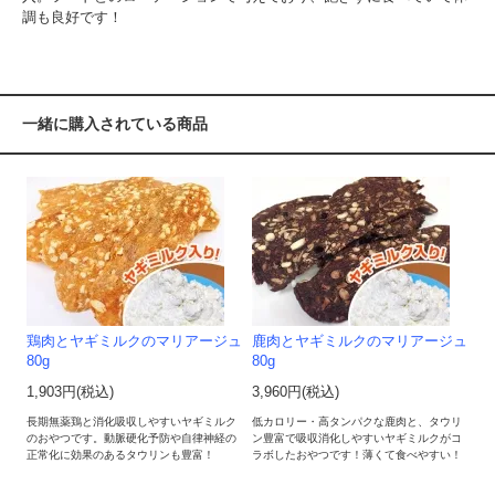
調も良好です！
一緒に購入されている商品
鶏肉とヤギミルクのマリアージュ
鹿肉とヤギミルクのマリアージュ
80g
80g
1,903円(税込)
3,960円(税込)
長期無薬鶏と消化吸収しやすいヤギミルク
低カロリー・高タンパクな鹿肉と、タウリ
のおやつです。動脈硬化予防や自律神経の
ン豊富で吸収消化しやすいヤギミルクがコ
正常化に効果のあるタウリンも豊富！
ラボしたおやつです！薄くて食べやすい！