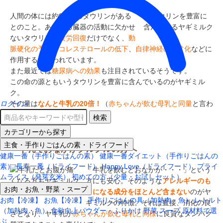
人間の体には約0.1％のタウリンがある
とのこと。あらゆる臓器の活動に欠かせ
ないタウリンは
疲労回復
だけでなく、
動
脈硬化の予防
や
コレステロールの低下
、
自律神経の正常化
などに
作用するといわれています。
また最近では
糖尿病への効果
も注目されているそうです。
この命の源ともいうタウリンを豊富に含んでいるのがヤギミル
ク。
その量は
なんと牛乳の20倍！
（
赤ちゃんが飲む母乳と同量
と言わ
ログイン
れています。）
検索
カテゴリーから探す
主食・手作りごはんの素・ドライフード
牛乳でおなかがグルグルの方へ
健康一番（手作りごはんの素）
健康一番ダイエット（手作りごはんの
素）
長寿一番（ドライフード）
Happy Love（ドライフード）
プライ
「牛乳を飲むとおなかが・・・」という
ムライス（発芽玄米）
初めての方（少量・お試しセット）
方にも安心。そのような
アレルギーのも
お肉・お魚・野菜・スープ
とになる成分をほとんど含まない
のがヤ
お肉【冷凍】
お魚【冷凍】
手作りごはんの具（加熱肉・魚）
レトルト
ギミルクの特徴。それは直接、消化の良
（加熱肉・魚）
食欲向上パウダー・ふりかけ
野菜
スープ
原材料で選
さとなり、ヤギ乳が
赤ちゃんが飲む母乳と同様
に良質なタンパク
ぶ