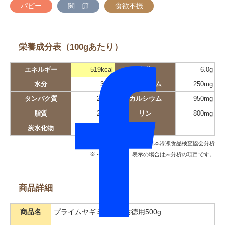
パピー
関 節
食欲不振
栄養成分表（100gあたり）
エネルギー
519kcal
灰分
6.0g
水分
3.0g
ナトリウム
250mg
タンパク質
25.0g
カルシウム
950mg
脂質
29.9g
リン
800mg
炭水化物
35.0g
日本冷凍食品検査協会分析
※ -（ハイフン）表示の場合は未分析の項目です。
商品詳細
商品名
プライムヤギミルク お徳用500g