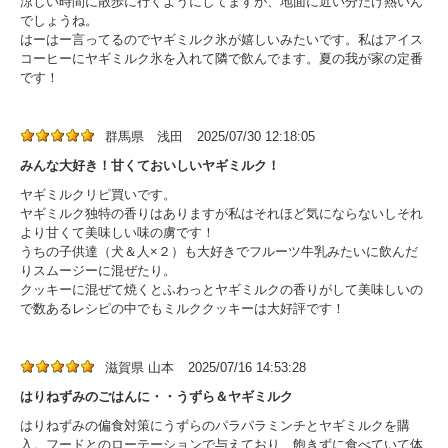
涼しい時間に散歩に行くようにしてますが、地面に近い分だけ熱いん
でしょうね。
はーはー言ってるのでヤギミルク氷が嬉しいみたいです。私はアイス
コーヒーにヤギミルク氷を入れて隣で飲んでます。夏の我が家の定番
です！
群馬県 浅田
2025/07/30 12:18:05
みんな大好き！甘くておいしいヤギミルク！
ヤギミルクリピ買いです。
ヤギミルク独特の香りはありますが私はそれほど気にならないしそれ
より甘くて美味しい味の虜です！
うちの子供達（犬＆人×２）も大好きでフルーツ牛乳みたいに飲んだ
りスムージーに混ぜたり。
クッキーに混ぜて焼くとふわっとヤギミルクの香りがして美味しいの
で数あるレシピの中でもミルククッキーは大好評です！
滋賀県 山本
2025/07/16 14:53:28
はりねずみのごはんに・・うずら＆ヤギミルク
はりねずみの偏食対策にうずらのパラパラミンチとヤギミルクを購
入。フードとのローテーションで与えており、飽きずに食べていて体