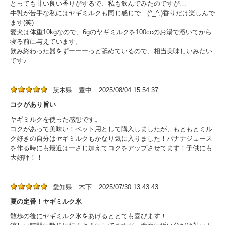
とっても甘い良い香りがするで、私も飲んでみたのですが…
牛乳が苦手な私にはヤギミルクも同じ感じで…(^_^;)香りだけ楽しんで
ます(笑)
愛犬は体重10kgなので、6gのヤギミルクを100ccのお湯で溶いてから
寝る前に与えています。
飲み終わった器をずーーーっと舐めているので、相当美味しいみたい
です♪
茨木県 豊中
2025/08/04 15:54:37
コクがあり旨い
ヤギミルクを使った感想です。
コクがあって美味い！ペット用として購入しましたが、もともとミル
ク好きの自分はヤギミルクもかなり気に入りました！バナナジュース
を作る時にも最近は一さじ加えてコクをアップさせてます！子供にも
大好評！！
愛知県 木下
2025/07/30 13:43:43
夏の定番！ヤギミルク氷
散歩の後にヤギミルク氷をあげるととても喜びます！