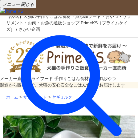
メニュー
閉じる
【公式】犬猫の手作りごはん食材・無添加フード・おやつ・サプ
リメント・お肉・お魚の通販ショップ PrimeKS［プライムケイ
ズ］ / さかい企画
メーカー直売
ドライフード
手作りごはん食材
無添加おやつ
製造から販売まで、犬猫の安心安全なごはん食材をお届けします
ホーム
>
サプリメント
>
ヤギミルク