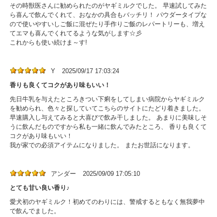
その時獣医さんに勧められたのがヤギミルクでした。 早速試してみた
ら喜んで飲んでくれて、おなかの具合もバッチリ！ パウダータイプな
ので使いやすいしご飯に混ぜたり手作りご飯のレパートリーも、増え
てエマも喜んでくれてるような気がします☆彡
これからも使い続けま～す!
Y
2025/09/17 17:03:24
香りも良くてコクがあり味もいい！
先日牛乳を与えたところきつい下痢をしてしまい病院からヤギミルク
を勧められ、色々と探していてこちらのサイトにたどり着きました。
早速購入し与えてみると大喜びで飲み干しました。 あまりに美味しそ
うに飲んだものですから私も一緒に飲んでみたところ、 香りも良くて
コクがあり味もいい！
我が家での必須アイテムになりました。 またお世話になります。
アンダー
2025/09/09 17:05:10
とても甘い良い香り♪
愛犬初のヤギミルク！初めてのわりには、警戒するともなく無我夢中
で飲んでました。