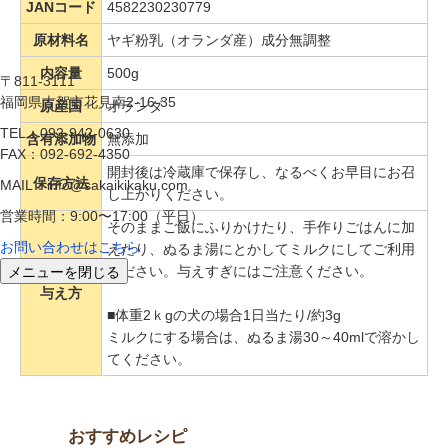
JANコード
4582230230779
原材料名
ヤギ粉乳（オランダ産）成分無調整
内容量
500g
〒811-3111
福岡県古賀市花見南2-16-35
原産国
オランダ
TEL：092-942-0630
含有添加物
無添加
FAX：092-692-4350
開封後は冷蔵庫で保存し、なるべくお早目にお召
保存方法
MAIL：info@sakaikikaku.com
し上がりください。
営業時間：9:00〜17:00（平日）
そのままご飯にふりかけたり、手作りごはんに加
お問い合わせはこちら
えたり、ぬるま湯にとかしてミルクにしてご利用
メニューを閉じる
ください。与えすぎにはご注意ください。
与え方
■体重2ｋgの犬の場合1日当たり/約3g
ミルクにする場合は、ぬるま湯30～40mlで溶かし
てください。
おすすめレシピ