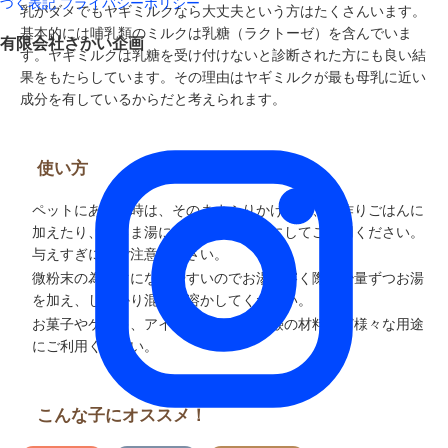
づく表記
プライバシーポリシー
乳がダメでもヤギミルクなら大丈夫という方はたくさんいます。
基本的には哺乳類のミルクは乳糖（ラクトーゼ）を含んでいま
有限会社さかい企画
す。ヤギミルクは乳糖を受け付けないと診断された方にも良い結
果をもたらしています。その理由はヤギミルクが最も母乳に近い
成分を有しているからだと考えられます。
使い方
ペットにあげる時は、そのままふりかけたり、手作りごはんに
加えたり、ぬるま湯にとかしてミルクにしてご利用ください。
与えすぎにはご注意ください。
微粉末の為ダマになりやすいのでお湯で溶く際は少量ずつお湯
を加え、しっかり混ぜて溶かしてください。
お菓子やケーキ、アイスクリーム、石鹸の材料など様々な用途
にご利用ください。
こんな子にオススメ！