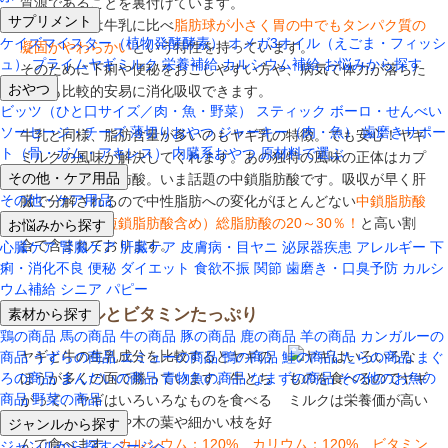
質源であることを裏付けています。
サプリメント
ヤギミルクは牛乳に比べ
脂肪球が小さく胃の中でもタンパク質の
ケイズマイスター（植物発酵酵素）
オメガ3オイル（えごま・フィッシ
凝固がやわらかい
という特性を持っています。
ュ）
プライムヤギミルク
栄養補給
カルシウム補給
お悩みから探す
そのために下痢や便秘をおこしやすい方や、病気で体力が落ちた
おやつ
方でも比較的安易に消化吸収できます。
ビッツ（ひと口サイズ／肉・魚・野菜）
スティック
ボーロ・せんべい
ソーセージ・チーズ
薄切りおやつ
ジャーキー（肉・魚）
歯磨きサポー
牛乳と同様、脂肪含量が多いのもヤギ乳の特徴。でも安心！ヤギ
ト（骨・ガム・アキレス）
内臓系おやつ
原材料で選ぶ
ミルクの風味が解決してくれます。あの独特の風味の正体はカプ
その他・ケア用品
リン酸という脂肪酸。いま話題の中鎖脂肪酸です。吸収が早く肝
その他・ケア用品
臓で分解されるので中性脂肪への変化がほとんどない
中鎖脂肪酸
お悩みから探す
の含有量は（短鎖脂肪酸含め）総脂肪酸の20～30％！
と高い割
合で含まれております。
心臓ケア
腎臓ケア
肝臓ケア
皮膚病・目ヤニ
泌尿器疾患
アレルギー
下
痢・消化不良
便秘
ダイエット
食欲不振
関節
歯磨き・口臭予防
カルシ
ウム補給
シニア
パピー
素材から探す
ミネラルとビタミンたっぷり
鶏の商品
馬の商品
牛の商品
豚の商品
鹿の商品
羊の商品
カンガルーの
ヤギと牛の生乳成分を比較するとヤギの
商品
うずらの商品
エミューの商品
鴨の商品
鮭の商品
たらの商品
まぐ
ほうが多くの面で勝っています。牛とち
ろの商品
まんだいの商品
青物魚の商品
なまずの商品
その他のお魚の
商品
野菜の商品
がって、ヤギはいろいろなものを食べる
ジャンルから探す
からです。雑草や木の葉や細かい枝を好
んで食べます。
カルシウム：120%
、
カリウム：120%
、
ビタミン
ジャンルから探すページへ