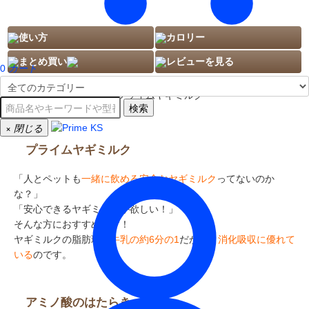
使い方
カロリー
まとめ買い
レビューを見る
0
カート
検索
×
閉じる
プライムヤギミルク
「人とペットも
一緒に飲める安全なヤギミルク
ってないのか
な？」
「安心できるヤギミルクが欲しい！」
そんな方におすすめです！
ヤギミルクの脂肪球は
牛乳の約6分の1
だから、
消化吸収に優れて
いる
のです。
アミノ酸のはたらき