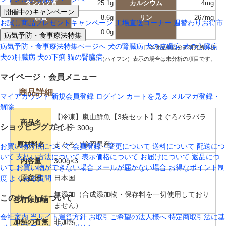
タンパク質
25.1g
カルシウム
4mg
開催中のキャンペーン
脂質
8.6g
リン
267mg
お試し商品プレゼントキャンペーン
工場直送コーナー
週替わりお得市
炭水化物
0.0g
病気予防・食事療法特集
病気予防・食事療法特集ページへ
犬の腎臓病
犬の皮膚病
犬の心臓病
日本食品機能分析研究所分析
犬の肝臓病
犬の下痢
猫の腎臓病
※ -（ハイフン）表示の場合は未分析の項目です。
マイページ・会員メニュー
商品詳細
マイアカウント
新規会員登録
ログイン
カートを見る
メルマガ登録・
解除
【冷凍】嵐山鮮魚【3袋セット】まぐろパラパラ
商品名
ショッピングガイド
ミンチ 300g
原材料名
まぐろ（静岡県産）
お買い物方法について
会員登録・変更について
送料について
配送につ
いて
支払い方法について
表示価格について
お届けについて
返品につ
内容量
300g×3
いて
お買い物ができない場合
メールが届かない場合
お得なポイント制
原産国
日本国
度
よくある質問
無添加（合成添加物・保存料を一切使用しており
このサイトについて
含有添加物
ません）
会社案内
当サイト運営方針
お取引ご希望の法人様へ
特定商取引法に基
加熱の有無
非加熱