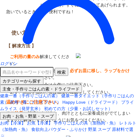
に出すだけ。すぐに食べさせてあげられます。
急いでいるときには、便利ですね！
使い方
【 解凍方法 】
ご利用の量のみ
解凍してくださ
い。
ログイン
電子レンジ等で解凍する場合、
必ずお皿に移し、ラップをかけ
検索
てから
温めてください。
カテゴリーから探す
湯煎解凍される場合は火傷にご注意下さい。
主食・手作りごはんの素・ドライフード
必ず、商品を温めた後は温度の確認をしてください。
健康一番（手作りごはんの素）
健康一番ダイエット（手作りごはんの
温めすぎにご注意下さい。
素）
長寿一番（ドライフード）
Happy Love（ドライフード）
プライ
ムライス（発芽玄米）
初めての方（少量・お試しセット）
※
ご注意
解凍しすぎると、肉汁とともに栄養成分がでてしまい
お肉・お魚・野菜・スープ
ますので解凍しすぎないようにお気をつけください。
お肉【冷凍】
お魚【冷凍】
手作りごはんの具（加熱肉・魚）
レトルト
（加熱肉・魚）
食欲向上パウダー・ふりかけ
野菜
スープ
原材料で選
ぶ