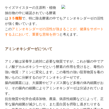
ケイズマイスターの主原料・植物
抽出物の中に確認されている酵素
は
３５種類
で、特に除去酵素の中でもアミンオキシダーゼの活性
が強く働いています。
この
アミンオキシダーゼの活性が強まることが、健康をサポート
する上において、重要な意味を持つ
と考えます。
アミンオキシダーゼについて
アミノ酸は栄養学上絶対に必要な物質ですが、これが腸の中でア
ミノ酸デカルボキシラーゼという酵素の作用を受けると、毒性の
強い物質：アミンに変化します。この毒性の強い阻害物質を毒の
無いものに分解するのがアミンオキシダーゼです。
腸内細菌叢には、大腸菌やビフィズス菌など多種の体内細菌がお
り、その腸内の細菌によりアミンオキシダーゼは分泌されていま
す。
抗生物質や化学合成添加物、農薬、病原性細菌などによって、正
常な腸内細菌が減少したり、また蛋白質を摂取し過ぎたりする