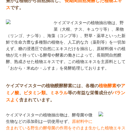
豊かな植物から自然抽出し、
長期間自然発酵した植物エキ
ス
です。
ケイズマイスターの植物抽出物は、野
菜（大根、ナス、キュウリ等）、果物
（リンゴ、ナシ等）、海藻（コンブ等）、野草・薬草といった新
鮮で生命力豊な多種類の植物を、人工的な力（薬剤等）を一切加
えず、糖の浸透圧で自然にエキスだけを抽出し、原材料個々の植
物が元々持っている酵母や酵素の働きによって、長期間自然醗
酵、熟成させた植物エキスです。この植物エキスを主原料として
「おから・米ぬか・ふすま」を発酵処理しております。
ケイズマイスターの植物醗酵酵素には、各種の
植物酵素
や
ア
ミノ酸
、
ビタミン類
、
ミネラル
等の有益な栄養成分が
バラン
スよく
含まれています。
ケイズマイスターの植物抽出物は、酵母菌や微
生物などの添加剤は一切使用せず、
原材料中に
含まれている野生の酵母菌の作用をそのまま生かした植物エキス