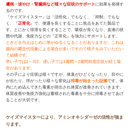
膚病・涙やけ・腎臓病など様々な症状のサポート
に効果を発揮す
るのです。
『ケイズマイスター』は「活性化」でもなく、「抑制」でもな
く、『
正常化
』で、便通を良くすることに焦点をあてた製品で
す。とにかく排泄を良くすることで、吸収が良くなり、血液の状
態や代謝、免疫力などの『正常化』を強力にサポートします。
ときどき与えはじめに便がゆるくなることがありますが、これは
腸内の菌交代現象による場合が多いですので様子をみていただい
て結構です。
早い子では2～3日、遅い子では1週間～2週間程度症状が続く場
合があります。
その子により症状は様々ですが、体臭がひどくなったり、目やに
が出たり、痒がったり様々な変化は
排毒が始まった証拠
です。体
内にため込んできた毒素が排出され体質が改善されていきます。
体質改善や免疫力強化は蓄積された毒素を十分に排毒させてあげ
ることが大切です。
ケイズマイスターにより、アミンオキシダーゼの活性が強ま
ります。