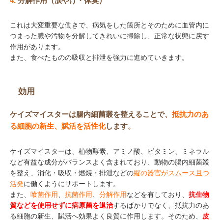
4.
分解作用（涙やけ・体臭）
これは大変重要な働きで、病気をした箇所とそのために血管内に
つまった膿や汚物を分解してきれいに掃除し、正常な状態に戻す
作用があります。
また、食べたものの吸収と排泄を強力に進めていきます。
効用
ケイズマイスターは腸内細菌叢を整えることで、
抵抗力のあ
る細胞の新生、賦活を活性化
します。
ケイズマイスターは、植物酵素、アミノ酸、ビタミン、ミネラル
など有益な成分がバランスよく含まれており、動物の腸内細菌叢
を整え、消化・吸収・燃焼・排泄などの
縦の器官がスムース且つ
活発
に働くようにサポートします。
また、
喰菌作用
、
抗菌作用
、
分解作用
などを有しており、
抗生物
質などを使用せずに病原菌を退治
するばかりでなく、抵抗力のあ
る細胞の新生、賦活へ効果よく良質に作用します。そのため、
皮