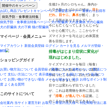
生後2ヶ月のシロちゃん。身内か
開催中のキャンペーン
ら引き取ったばかりの頃は、
目た
お試し商品プレゼントキャンペーン
工場直送コーナー
週替わりお得市
だれ、目ヤニ、鼻水
が酷く、まっ
病気予防・食事療法特集
たく元気がありませんでした。
病気予防・食事療法特集ページへ
犬の腎臓病
犬の皮膚病
犬の心臓病
今にも亡くなってしまうんじゃな
犬の肝臓病
犬の下痢
猫の腎臓病
いかと心配でした。ここからケイ
ズマイスターを与えはじめ体質改
マイページ・会員メニュー
善を目指します。
マイアカウント
新規会員登録
ログイン
カートを見る
メルマガ登録・
解除
排毒がはじまり症状に変化が
現れはじめました。
ショッピングガイド
ケイズマイスターを毎日（毎食）
お買い物方法について
会員登録・変更について
送料について
配送につ
の食事に入れ始めてから、2週間
いて
支払い方法について
表示価格について
お届けについて
返品につ
が経ったころから、目ただれが無
いて
お買い物ができない場合
メールが届かない場合
お得なポイント制
くなってきました。
度
よくある質問
目ヤニは変わらず出ていました
が、これは老廃物を体外に流し出
このサイトについて
す
「排毒」が進んでいる
証拠。こ
のころから食欲も出てきました。
会社案内
当サイト運営方針
お取引ご希望の法人様へ
特定商取引法に基