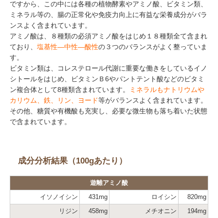
ですから、この中には各種の植物酵素やアミノ酸、ビタミン類、
ミネラル等の、腸の正常化や免疫力向上に有益な栄養成分がバラ
ンスよく含まれています。
アミノ酸は、８種類の必須アミノ酸をはじめ１８種類全て含まれ
ており、
塩基性―中性―酸性
の３つのバランスがよく整っていま
す。
ビタミン類は、コレステロール代謝に重要な働きをしているイノ
シトールをはじめ、ビタミンＢ6やパントテント酸などのビタミ
ン複合体として8種類含まれています。
ミネラルもナトリウムや
カリウム、鉄、リン、ヨード
等がバランスよく含まれています。
その他、糖質や有機酸も充実し、必要な微生物も落ち着いた状態
で含まれています。
成分分析結果（100gあたり）
遊離アミノ酸
イソノイシン
431mg
ロイシン
820mg
リジン
458mg
メチオニン
194mg