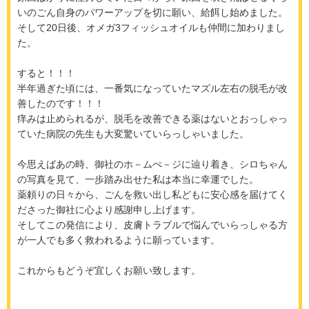
いのごん自身のパワーアップを切に願い、給餌し始めました。
そして20日後、オメガ3フィッシュオイルも仲間に加わりまし
た。
すると！！！
半年過ぎた頃には、一番気になっていたマズル左右の脱毛が改
善したのです！！！
痒みは止められるが、脱毛を改善できる薬はないとおっしゃっ
ていた病院の先生も大変驚いていらっしゃいました。
今思えばあの時、御社のホ－ムぺ－ジに辿り着き、シロちゃん
の写真を見て、一歩踏み出せた私は本当に幸運でした。
薬頼りの日々から、ごんを救い出し私どもに安心感を届けてく
ださった御社に心より感謝申し上げます。
そしてこの発信により、皮膚トラブルで悩んでいらっしゃる方
が一人でも多く救われるように願っています。
これからもどうぞ宜しくお願い致します。