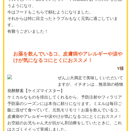
うようになり、
今はフードもこちらで頼むようになりました。
それからは特に目立ったトラブルもなく元気に過ごしていま
す。
有難うございました！
お薬を飲んでいるコ、皮膚病やアレルギーや涙や
けが気になるコにとくにおススメ！
Y様
ぜんぶ大満足で美味しくいただいて
ますが、イチオシは…無添加の植物
発酵酵素【ケイズマイスター】
ケミカルなものを排出してくれるから、予防注射やフィラリア
予防薬のシーズンには本当に頼りになります。ミエルは毎日ご
飯に混ぜて食べていて、元気モリモリ！お薬を飲んでいるコ、
皮膚病やアレルギーや涙やけが気になるコにとくにおススメ！
お空組のお兄ちゃん犬が抗がん剤治療をしていたときに、これ
はスゴくイイって実感しました。