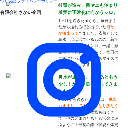
づく表記
プライバシーポリシー
排毒が進み、目ヤニも治まり
有限会社さかい企画
着実に正常化に向かうシロ。
1ヶ月を過ぎた頃から、毎日まぶ
たから溢れるほど出ていた
目ヤニ
が治まって
きました。依然として
鼻水、涙は出ているものの、着実
に正常化に向かうシロ。一緒に頑
張ろう！という気持ちで、毎日の
ご飯にたっぷりとケイズマイスタ
ーをふりかけます。
鼻水が止まり、涙もあともう
少し！かなり良くなってきま
した！
1ヶ月半を過ぎた頃からは、
鼻水
も止まり、涙の量もかなり少なく
なってきました。元気も出てき
て、他の兄弟猫たちとも活発に遊
ぶように！最初の酷い容姿や体質