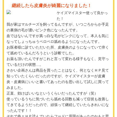
継続したら皮膚炎が綺麗になりました！
ケイズマイスター使って良かっ
た！
我が家はマルチーズを飼ってるんですが、いつごろからか手足
の裏側の毛が濃いピンク色になったんです。
血ではないんですが真っ白な毛がピンクになって、本人も気に
なってしょっちゅうペロペロ舐めるようになったんです。
お医者様に診ていただいた所、皮膚炎のようになっていて痒く
て舐めているんだろうという診断でした。
お薬も頂いたんですがこれと言って変わる様子もなく、見守っ
ているだけの状態…。
さかい企画さんは商品を買ったことはなく、何となくＨＰ見て
知っていたくらいだったのですが、ケイズマイスターが皮膚
炎・皮膚病にいいと書いてあったのを思い出して試しに買って
みました。
正直、効けばいいなというくらいだったんですが（笑）
使っているうちに気づいたら舐める回数も減って症状も改善し
てきてるようだったので、頑張って継続していたらきれいにな
ったんです！！
それで色々ＨＰ読んでいたらフードに原因があったのかもと思