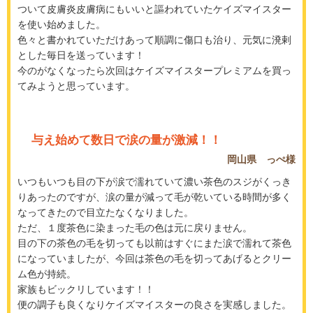
ついて皮膚炎皮膚病にもいいと謳われていたケイズマイスター
を使い始めました。
色々と書かれていただけあって順調に傷口も治り、元気に溌剌
とした毎日を送っています！
今のがなくなったら次回はケイズマイスタープレミアムを買っ
てみようと思っています。
与え始めて数日で涙の量が激減！！
岡山県 っぺ様
いつもいつも目の下が涙で濡れていて濃い茶色のスジがくっき
りあったのですが、涙の量が減って毛が乾いている時間が多く
なってきたので目立たなくなりました。
ただ、１度茶色に染まった毛の色は元に戻りません。
目の下の茶色の毛を切っても以前はすぐにまた涙で濡れて茶色
になっていましたが、今回は茶色の毛を切ってあげるとクリー
ム色が持続。
家族もビックリしています！！
便の調子も良くなりケイズマイスターの良さを実感しました。