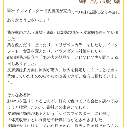
M様 ごん（豆柴）8歳
いつもお世話になり本当に
ありがとうございます！
我が家のごん（豆柴・8歳）は2歳の頃から皮膚病を患っていま
した。
薬を飲んだり・塗ったり、エリザベスカラ－をしたり、ドック
フ－ド・食器を変えたり、ハウスダスト対策をしたり・・・
顔の脱毛が目立ち「あの犬の顔見て」とヒソヒソ声が聞こえる
日もありました。
皮膚病は多方面に原因が潜み、原因を特定しにくいことは重々
承知していたもののなかなか改善できず、途方に暮れていまし
た。
そんなある日
おやつを選りすぐるごんが、好んで食べている会社を調べてみ
ようと検索したのが、御社との出逢いでした。
皮膚病に効果があるという「ケイズマイスター」に釘付け、
「体質改善」という発想の転換に心がときめきました。
原因ばかりに注力していた日々から、原因を吹き飛ばせるくら