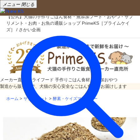
メニュー
閉じる
【公式】犬猫の手作りごはん食材・無添加フード・おやつ・サプ
リメント・お肉・お魚の通販ショップ PrimeKS［プライムケイ
ズ］ / さかい企画
メーカー直売
ドライフード
手作りごはん食材
無添加おやつ
製造から販売まで、犬猫の安心安全なごはん食材をお届けします
ホーム
>
サプリメント
>
酵素・ケイズマイスター