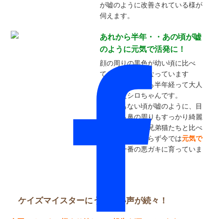
が嘘のように改善されている様が
伺えます。
あれから半年・・あの頃が嘘
のように元気で活発に！
顔の周りの黒色が幼い頃に比べ
て、かなり濃くなっています
が、、、あれから半年経って大人
になったシロちゃんです。
生後まもない頃が嘘のように、目
の周りも鼻の周りもすっかり綺麗
に！体調も他の兄弟猫たちと比べ
て、まったく劣らず今では
元気で
活発！
一番の悪ガキに育っていま
す。
ケイズマイスターにうれしい声が続々！