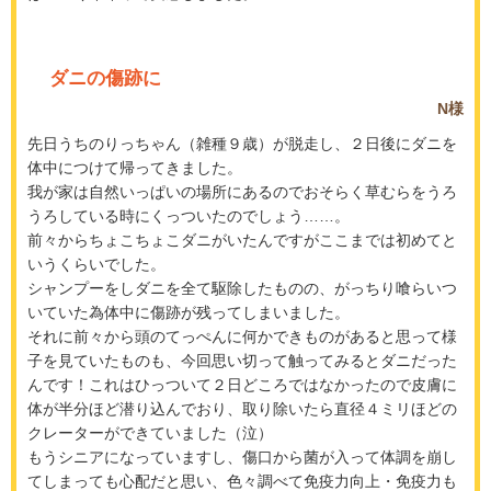
ダニの傷跡に
N様
先日うちのりっちゃん（雑種９歳）が脱走し、２日後にダニを
体中につけて帰ってきました。
我が家は自然いっぱいの場所にあるのでおそらく草むらをうろ
うろしている時にくっついたのでしょう……。
前々からちょこちょこダニがいたんですがここまでは初めてと
いうくらいでした。
シャンプーをしダニを全て駆除したものの、がっちり喰らいつ
いていた為体中に傷跡が残ってしまいました。
それに前々から頭のてっぺんに何かできものがあると思って様
子を見ていたものも、今回思い切って触ってみるとダニだった
んです！これはひっついて２日どころではなかったので皮膚に
体が半分ほど潜り込んでおり、取り除いたら直径４ミリほどの
クレーターができていました（泣）
もうシニアになっていますし、傷口から菌が入って体調を崩し
てしまっても心配だと思い、色々調べて免疫力向上・免疫力も