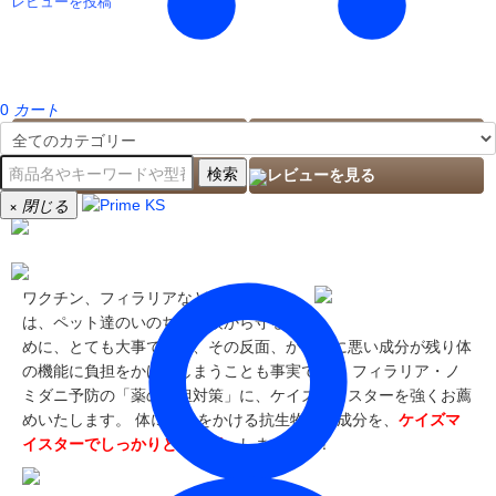
レビューを投稿
0
カート
与える量
こんな子にｵｽｽﾒ
検索
カロリー
レビューを見る
×
閉じる
ワクチン、フィラリアなどの予防接種
は、ペット達のいのちを危険から守るた
めに、とても大事ですが、その反面、からだに悪い成分が残り体
の機能に負担をかけてしまうことも事実です。 フィラリア・ノ
ミダニ予防の「薬の負担対策」に、ケイズマイスターを強くお薦
めいたします。 体に負担をかける抗生物質の成分を、
ケイズマ
イスターでしっかりと「排毒」
しましょう！