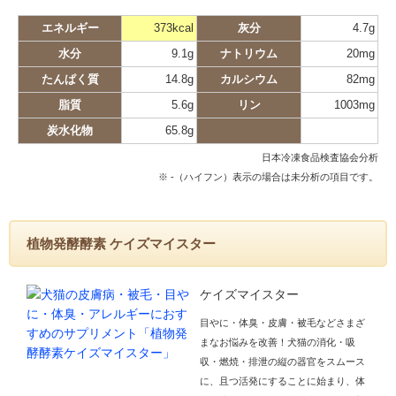
エネルギー
373kcal
灰分
4.7g
水分
9.1g
ナトリウム
20mg
たんぱく質
14.8g
カルシウム
82mg
脂質
5.6g
リン
1003mg
炭水化物
65.8g
日本冷凍食品検査協会分析
※ -（ハイフン）表示の場合は未分析の項目です。
植物発酵酵素 ケイズマイスター
ケイズマイスター
目やに・体臭・皮膚・被毛などさまざ
まなお悩みを改善！犬猫の消化・吸
収・燃焼・排泄の縦の器官をスムース
に、且つ活発にすることに始まり、体