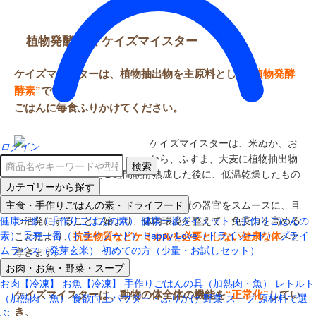
植物発酵酵素 ケイズマイスター
ケイズマイスターは、植物抽出物を主原料とした
“植物発酵
酵素”
です。
ごはんに毎食ふりかけてください。
ケイズマイスターは、米ぬか、お
ログイン
から、ふすま、大麦に植物抽出物
検索
をブレンドして、約１週間醗酵熟成した後に、低温乾燥したもの
カテゴリーから探す
です。
主食・手作りごはんの素・ドライフード
犬猫動物の消化・吸収・燃焼・排泄の縦の器官をスムースに、且
健康一番（手作りごはんの素）
健康一番ダイエット（手作りごはんの
つ活発にすることに始まり、体内環境を整えて、免疫力を高める
素）
長寿一番（ドライフード）
Happy Love（ドライフード）
プライ
ことにより、
抗生物質などケミカルを必要としない健康な体
へと
ムライス（発芽玄米）
初めての方（少量・お試しセット）
導きます。
お肉・お魚・野菜・スープ
お肉【冷凍】
お魚【冷凍】
手作りごはんの具（加熱肉・魚）
レトルト
ケイズマイスターは、動物の体全体の機能を
“正常化”
してい
（加熱肉・魚）
食欲向上パウダー・ふりかけ
野菜
スープ
原材料で選
き、
ぶ