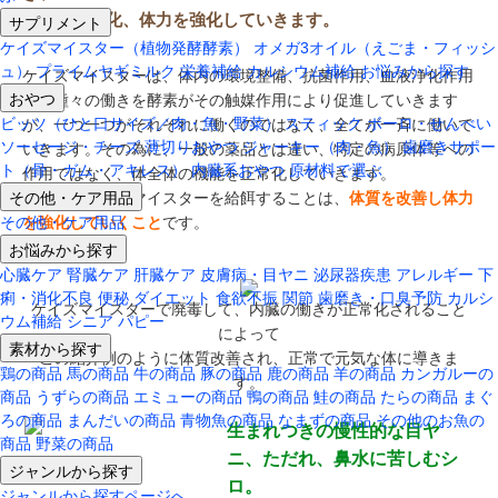
体質を健全化、体力を強化していきます。
サプリメント
ケイズマイスター（植物発酵酵素）
オメガ3オイル（えごま・フィッシ
ュ）
プライムヤギミルク
栄養補給
カルシウム補給
お悩みから探す
ケイズマイスターは、体内の環境整備、抗菌作用、血液浄化作用
おやつ
等の種々の働きを酵素がその触媒作用により促進していきます
ビッツ（ひと口サイズ／肉・魚・野菜）
スティック
ボーロ・せんべい
が、一つ一つがそれぞれに働くのではなく、全てが一斉に働いて
ソーセージ・チーズ
薄切りおやつ
ジャーキー（肉・魚）
歯磨きサポー
いきます。その為に、一般の薬品とは違い、特定の病原体等への
ト（骨・ガム・アキレス）
内臓系おやつ
原材料で選ぶ
作用ではなく、体全体の機能を正常化していきます。
その他・ケア用品
つまり、ケイズマイスターを給餌することは、
体質を改善し体力
その他・ケア用品
を強化していくこと
です。
お悩みから探す
心臓ケア
腎臓ケア
肝臓ケア
皮膚病・目ヤニ
泌尿器疾患
アレルギー
下
痢・消化不良
便秘
ダイエット
食欲不振
関節
歯磨き・口臭予防
カルシ
ケイズマイスターで廃毒して、内臓の働きが正常化されること
ウム補給
シニア
パピー
によって
素材から探す
この紹介例のように体質改善され、正常で元気な体に導きま
鶏の商品
馬の商品
牛の商品
豚の商品
鹿の商品
羊の商品
カンガルーの
す。
商品
うずらの商品
エミューの商品
鴨の商品
鮭の商品
たらの商品
まぐ
ろの商品
まんだいの商品
青物魚の商品
なまずの商品
その他のお魚の
生まれつきの慢性的な目ヤ
商品
野菜の商品
ニ、ただれ、鼻水に苦しむシ
ジャンルから探す
ロ。
ジャンルから探すページへ