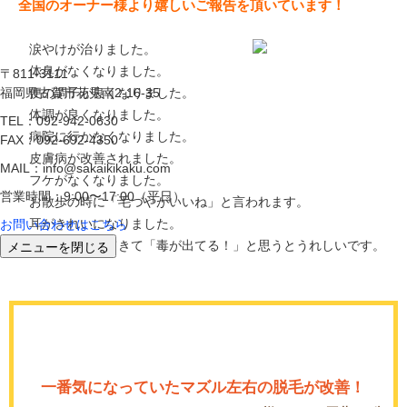
全国のオーナー様より嬉しいご報告を頂いています！
涙やけが治りました。
体臭がなくなりました。
〒811-3111
福岡県古賀市花見南2-16-35
便の調子が良くなりました。
体調が良くなりました。
TEL：092-942-0630
病院に行かなくなりました。
FAX：092-692-4350
皮膚病が改善されました。
MAIL：info@sakaikikaku.com
フケがなくなりました。
営業時間：9:00〜17:00（平日）
お散歩の時に「毛づやがいいね」と言われます。
耳がきれいになりました。
お問い合わせはこちら
メニューを閉じる
茶色の涙が出てきて「毒が出てる！」と思うとうれしいです。
一番気になっていたマズル左右の脱毛が改善！