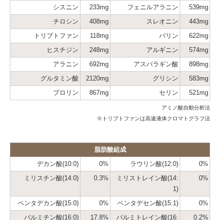
シスニン
233mg
フェニルアラニン
539mg
チロシン
408mg
スレオニン
443mg
トリプトファン
118mg
バリン
622mg
ヒスチジン
248mg
アルギニン
574mg
アラニン
692mg
アスパラギン酸
898mg
グルタミン酸
2120mg
グリシン
583mg
プロリン
867mg
セリン
521mg
アミノ酸自動分析法
※トリプトファンは高速液体クロマトグラフ法
脂肪酸組成
デカン酸(10:0)
0%
ラウリン酸(12:0)
0%
ミリスチン酸(14:0)
0.3%
ミリストレイン酸(14:
0%
1)
ペンタデカン酸(15:0)
0%
ペンタデセン酸(15:1)
0%
パルミチン酸(16:0)
17.8%
パルミトレイン酸(16:
0.2%