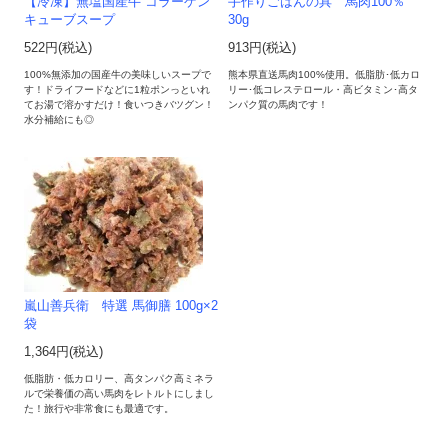
【冷凍】無塩国産牛 コラーゲン
手作りごはんの具 馬肉100％
キューブスープ
30g
522円(税込)
913円(税込)
100%無添加の国産牛の美味しいスープで
熊本県直送馬肉100%使用。低脂肪･低カロ
す！ドライフードなどに1粒ポンっといれ
リー･低コレステロール・高ビタミン･高タ
てお湯で溶かすだけ！食いつきバツグン！
ンパク質の馬肉です！
水分補給にも◎
嵐山善兵衛 特選 馬御膳 100g×2
袋
1,364円(税込)
低脂肪・低カロリー、高タンパク高ミネラ
ルで栄養価の高い馬肉をレトルトにしまし
た！旅行や非常食にも最適です。