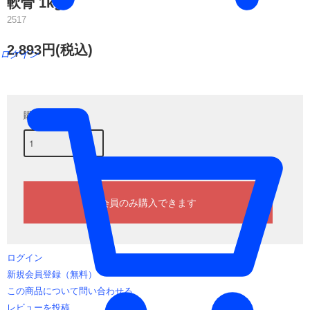
軟骨 1kg
2517
2,893円(税込)
ログイン
購入数
ログイン
新規会員登録（無料）
この商品について問い合わせる
レビューを投稿