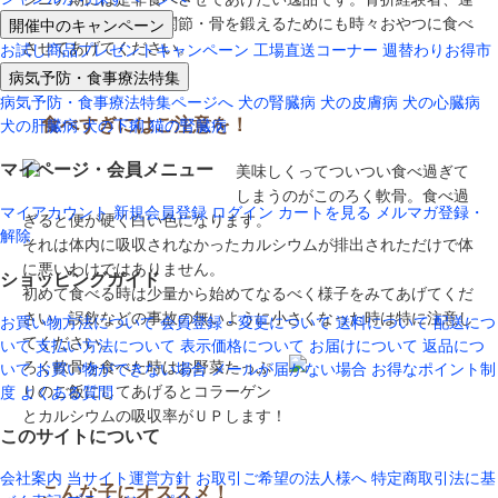
開催中のキャンペーン
動量の多い子は膝や関節・骨を鍛えるためにも時々おやつに食べ
させてあげてください。
お試し商品プレゼントキャンペーン
工場直送コーナー
週替わりお得市
病気予防・食事療法特集
病気予防・食事療法特集ページへ
犬の腎臓病
犬の皮膚病
犬の心臓病
食べすぎにはご注意を！
犬の肝臓病
犬の下痢
猫の腎臓病
マイページ・会員メニュー
美味しくってついつい食べ過ぎて
しまうのがこのろく軟骨。食べ過
マイアカウント
新規会員登録
ログイン
カートを見る
メルマガ登録・
ぎると便が硬く白い色になります。
解除
それは体内に吸収されなかったカルシウムが排出されただけで体
に悪いわけではありません。
ショッピングガイド
初めて食べる時は少量から始めてなるべく様子をみてあげてくだ
さい。誤飲などの事故の無いように小さくなった時は特に注意し
お買い物方法について
会員登録・変更について
送料について
配送につ
てください。
いて
支払い方法について
表示価格について
お届けについて
返品につ
ろく軟骨を食べた時はお野菜たっぷ
いて
お買い物ができない場合
メールが届かない場合
お得なポイント制
りのご飯にしてあげるとコラーゲン
度
よくある質問
とカルシウムの吸収率がＵＰします！
このサイトについて
会社案内
当サイト運営方針
お取引ご希望の法人様へ
特定商取引法に基
こんな子にオススメ！