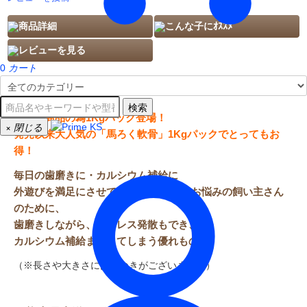
商品詳細
こんな子にｵｽｽﾒ
レビューを見る
0
カート
熊本産直送 馬ろく軟骨 1kg入り
検索
大人気商品の為1Kgパック登場！
×
閉じる
発売以来大人気の「馬ろく軟骨」1Kgパックでとってもお
得！
毎日の歯磨きに・カルシウム補給に
外遊びを満足にさせてあげられない とお悩みの飼い主さん
のために、
歯磨きしながら、ストレス発散もでき、
カルシウム補給までしてしまう優れもの！
（※長さや大きさにばらつきがございます。）