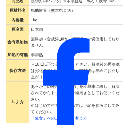
商品名
[お買い得パック] 熊本県直送 馬ろく軟骨 1kg
原材料名
馬肋軟骨（熊本県直送）
内容量
1kg
原産国
日本国
無添加（合成添加物・保存料を一切使用しており
含有添加物
ません）
加熱の有無
非加熱
－18℃以下で保存してください。解凍後の再冷凍
保存方法
は劣化の原因になります。開封後は早めにお召し
上がりください。
あらかじめ使用する分だけを冷蔵庫に移し、解凍
されてからトッピングや歯磨きとしてお使いくだ
さい。
与え方
※はじめて生食を与える方は下記を参考にしてみ
てください。
「生食」への上手な切り替え方