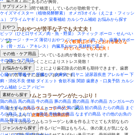
胸の真ん中にあるのが胸骨。
サプリメント
胸骨と肋骨の間で橋渡ししているのが肋軟骨です。
ケイズマイスター（植物発酵酵素）
オメガ3オイル（えごま・フィッシ
ュ）
プライムヤギミルク
栄養補給
カルシウム補給
お悩みから探す
おやつ
骨のおやつが苦手な子でも大丈夫！
ビッツ（ひと口サイズ／肉・魚・野菜）
スティック
ボーロ・せんべい
ソーセージ・チーズ
薄切りおやつ
ジャーキー（肉・魚）
歯磨きサポー
ろく軟骨はポキっとおれる硬さな
ト（骨・ガム・アキレス）
内臓系おやつ
原材料で選ぶ
のでパピーでも大丈夫！
その他・ケア用品
そして骨の周りについているお肉が食欲をそそります。
その他・ケア用品
必死にかぶりつくことによりストレス発散！
お悩みから探す
そして噛み付くことにより歯石除去の効果も期待できます。歯磨
心臓ケア
腎臓ケア
肝臓ケア
皮膚病・目ヤニ
泌尿器疾患
アレルギー
下
きの苦手な子には嬉しいおやつです。
痢・消化不良
便秘
ダイエット
食欲不振
関節
歯磨き・口臭予防
カルシ
ウム補給
シニア
パピー
素材から探す
カルシウムとコラーゲンがたっぷり！
鶏の商品
馬の商品
牛の商品
豚の商品
鹿の商品
羊の商品
カンガルーの
商品
うずらの商品
エミューの商品
鴨の商品
鮭の商品
たらの商品
まぐ
骨だから
カルシウム
と
コラーゲン
ろの商品
まんだいの商品
青物魚の商品
なまずの商品
その他のお魚の
がたっぷり！
皮膚皮毛に効果抜群
商品
野菜の商品
です！カルシウムもコラーゲンも体を作る上でとても大切なもの
ジャンルから探す
です。骨や骨格を作るパピー期はもちろん、体の衰えが気になる
ジャンルから探すページへ
シニア期には是非食べさせてあげたい逸品です。骨折経験者、運