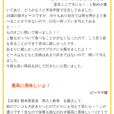
「是非シニア犬にも！」と勧めが書
いてあり、どうかな？と半信半疑で注文してみました。
16歳の柴犬ピースですが、ボケもあり自分では骨を押さえて食
べることができないので、口元へ持っていき与えてみる
と・・・
ものすごい勢いで食べました！！
ご飯もがっついて食べることが少なくなったので、こう言う姿
を見ることができて本当に嬉しかったです。
あまりに嬉しかったのでブログにも載せましたよ！！
ピースはもともと生肉はあまり好きではないので、焼いて与え
ました。
今後も良い商品を試して行きたいと思いました。
最高に美味しいよ！
ピーママ様
【冷凍】熊本県直送 馬ろく軟骨 を購入して…
前のワンコも大好きだったのでピケにも与えて見たら～！この
通りです！生なので栄養も損なわれず最高に美味しい！(そうで