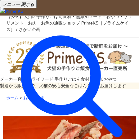
メニュー
閉じる
【公式】犬猫の手作りごはん食材・無添加フード・おやつ・サプ
リメント・お肉・お魚の通販ショップ PrimeKS［プライムケイ
ズ］ / さかい企画
メーカー直売
ドライフード
手作りごはん食材
無添加おやつ
製造から販売まで、犬猫の安心安全なごはん食材をお届けします
ホーム
>
お肉
>
馬肉