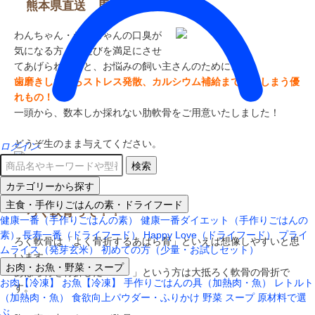
熊本県直送 馬ろく軟骨
わんちゃん・ねこちゃんの口臭が
気になる方、外遊びを満足にさせ
てあげられないと、お悩みの飼い主さんのために、
歯磨きしながらストレス発散、カルシウム補給までしてしまう優
れもの！
一頭から、数本しか採れない肋軟骨をご用意いたしました！
どうぞ生のまま与えてください。
ログイン
検索
カテゴリーから探す
主食・手作りごはんの素・ドライフード
ろく軟骨って？？
健康一番（手作りごはんの素）
健康一番ダイエット（手作りごはんの
素）
長寿一番（ドライフード）
Happy Love（ドライフード）
プライ
ろく軟骨は「よく骨折するあばら骨」といえば想像しやすいと思
ムライス（発芽玄米）
初めての方（少量・お試しセット）
います。
お肉・お魚・野菜・スープ
あばら骨を骨折した・・・」という方は大抵ろく軟骨の骨折で
お肉【冷凍】
お魚【冷凍】
手作りごはんの具（加熱肉・魚）
レトルト
す。
（加熱肉・魚）
食欲向上パウダー・ふりかけ
野菜
スープ
原材料で選
ぶ