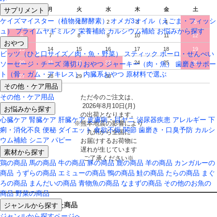
サプリメント
日
月
火
水
木
金
土
ケイズマイスター（植物発酵酵素）
オメガ3オイル（えごま・フィッシ
1
2
3
4
5
ュ）
プライムヤギミルク
栄養補給
カルシウム補給
お悩みから探す
6
7
8
9
10
11
12
おやつ
13
14
15
16
17
18
19
ビッツ（ひと口サイズ／肉・魚・野菜）
スティック
ボーロ・せんべい
20
21
22
23
24
25
26
ソーセージ・チーズ
薄切りおやつ
ジャーキー（肉・魚）
歯磨きサポー
ト（骨・ガム・アキレス）
内臓系おやつ
原材料で選ぶ
27
28
29
30
その他・ケア用品
その他・ケア用品
ただ今のご注文は、
2026年8月10日(月)
お悩みから探す
の出荷となります。
心臓ケア
腎臓ケア
肝臓ケア
皮膚病・目ヤニ
泌尿器疾患
アレルギー
下
※熊本地震の影響により
痢・消化不良
便秘
ダイエット
食欲不振
関節
歯磨き・口臭予防
カルシ
九州から全国に
ウム補給
シニア
パピー
お届けするお荷物に
遅れが生じています
素材から探す
ご了承ください※
鶏の商品
馬の商品
牛の商品
豚の商品
鹿の商品
羊の商品
カンガルーの
商品
うずらの商品
エミューの商品
鴨の商品
鮭の商品
たらの商品
まぐ
ろの商品
まんだいの商品
青物魚の商品
なまずの商品
その他のお魚の
商品
野菜の商品
ジャンルから探す
最近チェックした商品
ジャンルから探すページへ