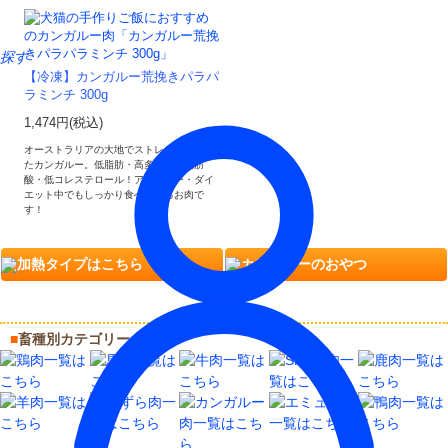
探す
【冷凍】カンガルー荒挽きパラパ
ラミンチ 300g
1,474円(税込)
オーストラリアの大地でストレス無く育っ
たカンガルー。低脂肪・高多不飽和脂肪
酸・低コレステロール！アレルギー・ダイ
エット中でもしっかり食べられるお肉で
す！
加熱タイプはこちら
カンガルーのおやつ
■
畜種別カテゴリー