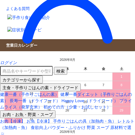
よくある質問
営業日カレンダー
2026年8月
ログイン
日
月
火
水
木
金
土
検索
1
カテゴリーから探す
2
3
4
5
6
7
8
主食・手作りごはんの素・ドライフード
9
10
11
12
13
14
15
健康一番（手作りごはんの素）
健康一番ダイエット（手作りごはんの
素）
長寿一番（ドライフード）
Happy Love（ドライフード）
プライ
16
17
18
19
20
21
22
ムライス（発芽玄米）
初めての方（少量・お試しセット）
23
24
25
26
27
28
29
お肉・お魚・野菜・スープ
30
31
お肉【冷凍】
お魚【冷凍】
手作りごはんの具（加熱肉・魚）
レトルト
（加熱肉・魚）
食欲向上パウダー・ふりかけ
野菜
スープ
原材料で選
2026年9月
ぶ