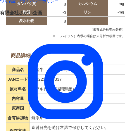
づく表記
プライバシーポリシー
タンパク質
-g
カルシウム
-mg
有限会社さかい企画
脂質
-g
リン
-mg
炭水化物
-g
（栄養成分検査未分析）
※ -（ハイフン）表示の場合は未分析の項目です。
商品詳細
商品名
国産牛 干し牛アキレス 50g
JANコード
4582230533337
原材料名
牛アキレス（福岡県産）
内容量
50g
原産国
日本国
含有添加物
無添加
直射日光を避け常温で保存してください。
保存方法