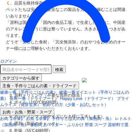
く
、品質を維持保存することが出来ました。
ペットたちは安心して安全なこの製品を大喜びで噛むことは間違
いありません。
「原料は国内産」「国内の食品工場」で生産したために、中国産
のアキレスのように形は整っていません。大きさにばらつきがあ
ります。
どうぞ「安心した食材」「完全無添加」のおやつをお求めのオー
ナー様にはご理解をいただきたくおもいます。
ログイン
生産工程
検索
カテゴリーから探す
1. 原料入荷
主食・手作りごはんの素・ドライフード
2. 原料検品
健康一番（手作りごはんの素）
健康一番ダイエット（手作りごはんの
3. 原料トリミング（不要な箇所の除去）
素）
長寿一番（ドライフード）
Happy Love（ドライフード）
プライ
4. ボイル（100℃約6時間）
ムライス（発芽玄米）
初めての方（少量・お試しセット）
5. 冷却
お肉・お魚・野菜・スープ
6. カッティング（同サイズになる様に工夫します）
お肉【冷凍】
お魚【冷凍】
手作りごはんの具（加熱肉・魚）
レトルト
7. 選別（製品のチェック）
（加熱肉・魚）
食欲向上パウダー・ふりかけ
野菜
スープ
原材料で選
8. 乾燥（55℃48時間）
ぶ