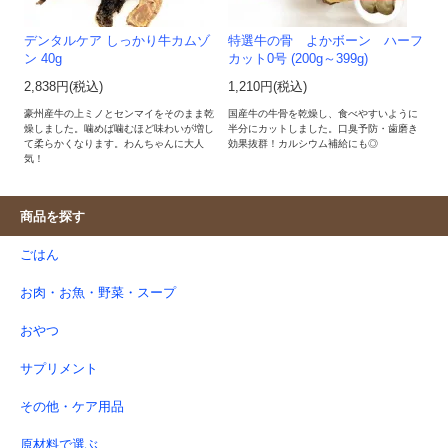
デンタルケア しっかり牛カムゾ
特選牛の骨 よかボーン ハーフ
ン 40g
カット0号 (200g～399g)
2,838円(税込)
1,210円(税込)
豪州産牛の上ミノとセンマイをそのまま乾
国産牛の牛骨を乾燥し、食べやすいように
燥しました。噛めば噛むほど味わいが増し
半分にカットしました。口臭予防・歯磨き
て柔らかくなります。わんちゃんに大人
効果抜群！カルシウム補給にも◎
気！
商品を探す
ごはん
お肉・お魚・野菜・スープ
おやつ
サプリメント
その他・ケア用品
原材料で選ぶ