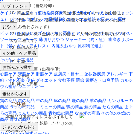
サプリメント
9. 製品冷却（自然冷却）
10. 商品選別・トリミング（乾燥後の形のいびつな物の除去）
ケイズマイスター（植物発酵酵素）
オメガ3オイル（えごま・フィッシ
ュ）
プライムヤギミルク
栄養補給
カルシウム補給
お悩みから探す
11. 計量・袋詰め（製品単体の重量が不定貫のため大小の製品
おやつ
が組み合わされます）
ビッツ（ひと口サイズ／肉・魚・野菜）
スティック
ボーロ・せんべい
12. 金属探知機（金属の破片の除去・人間の食品工場では不可
ソーセージ・チーズ
薄切りおやつ
ジャーキー（肉・魚）
歯磨きサポー
欠な工程です）
ト（骨・ガム・アキレス）
内臓系おやつ
原材料で選ぶ
13. 箱詰め梱包
その他・ケア用品
14. 保管
その他・ケア用品
15. 出荷
お悩みから探す
16. さかい企画（出荷準備）
心臓ケア
腎臓ケア
肝臓ケア
皮膚病・目ヤニ
泌尿器疾患
アレルギー
下
17. お客様
痢・消化不良
便秘
ダイエット
食欲不振
関節
歯磨き・口臭予防
カルシ
18. 愛犬・愛猫
ウム補給
シニア
パピー
素材から探す
鶏の商品
馬の商品
牛の商品
豚の商品
鹿の商品
羊の商品
カンガルーの
ご注意
商品
うずらの商品
エミューの商品
鴨の商品
鮭の商品
たらの商品
まぐ
ろの商品
まんだいの商品
青物魚の商品
なまずの商品
その他のお魚の
本製品は素材アキレスをボイルして
商品
野菜の商品
カッティングして乾燥しただけの無
ジャンルから探す
添加製品です。
ジャンルから探すページへ