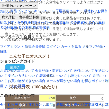
乾燥には時間をかけ十分に安全性をクリアーするように仕上げま
開催中のキャンペーン
した。
お試し商品プレゼントキャンペーン
工場直送コーナー
週替わりお得市
しかし、まれに製品にカビが生える可能性が無いとはいえませ
病気予防・食事療法特集
ん。また、カットした断面が鋭く尖った製品も中にはあります。
病気予防・食事療法特集ページへ
犬の腎臓病
犬の皮膚病
犬の心臓病
しかし、このような製品を全て除去しますとコストの面でお客様
犬の肝臓病
犬の下痢
猫の腎臓病
にご迷惑をおかけいたします。注意して袋詰め致しますが、ご注
意して与えて下さいますようお願いいたします。
マイページ・会員メニュー
お客様のご理解を賜りたく思います。
マイアカウント
新規会員登録
ログイン
カートを見る
メルマガ登録・
解除
こんな子にオススメ！
ショッピングガイド
歯磨き
お買い物方法について
会員登録・変更について
送料について
配送につ
いて
支払い方法について
表示価格について
お届けについて
返品につ
いて
お買い物ができない場合
メールが届かない場合
お得なポイント制
度
よくある質問
栄養成分表（100gあたり）
このサイトについて
エネルギー
-kcal
灰分
-g
会社案内
当サイト運営方針
お取引ご希望の法人様へ
特定商取引法に基
水分
-g
ナトリウム
-mg