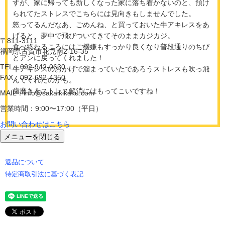
すが、家に帰っても新しくなった家に落ち着かないのと、預け
られてたストレスでこちらには見向きもしませんでした。
怒ってるんだなあ、ごめんね、と買っておいた牛アキレスをあ
げると、夢中で飛びついてきてそのままカジカジ。
〒811-3111
食べ終わるころにはご機嫌もすっかり良くなり普段通りのちび
福岡県古賀市花見南2-16-35
とアンに戻ってくれました！
TEL：092-942-0630
牛アキレスのおかげで溜まっていたであろうストレスも吹っ飛
FAX：092-692-4350
んでくれたのかも。
歯磨き＆ストレス解消にはもってこいですね！
MAIL：info@sakaikikaku.com
営業時間：9:00〜17:00（平日）
お問い合わせはこちら
メニューを閉じる
返品について
特定商取引法に基づく表記