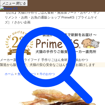
メニュー
閉じる
【公式】犬猫の手作りごはん食材・無添加フード・おやつ・サプ
リメント・お肉・お魚の通販ショップ PrimeKS［プライムケイ
ズ］ / さかい企画
メーカー直売
ドライフード
手作りごはん食材
無添加おやつ
製造から販売まで、犬猫の安心安全なごはん食材をお届けします
ホーム
>
無添加おやつ
>
牛のおやつ