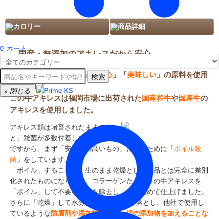
カロリー
商品詳細
0
カート
国産・無添加のアキレスだから安心
さかい企画では「
安全
」「
安心
」「
美味しい
」の原料を使用
検索
が基本！！
×
閉じる
この牛アキレスは福岡市場に出荷された
国産和牛
や
国産牛
の
アキレスを使用しました。
アキレス類は堵畜されたままです
と、雑菌が多数付着しています。
ですから、まず「安全性の高いもの」にするために「
ボイル殺
菌
」をしています。
「ボイル」することで、生のまま乾燥とした商品とは完全に差別
化されたものになります。コラーゲンたっぷりの牛アキレスを
「ボイル」して不要な脂肪を除去し、丹精込めて仕上げました。
さらに「乾燥」して水分を約8%以下まで落とし、他社で使用し
ているような
防腐剤や添加物などの一切の添加物を加えることな