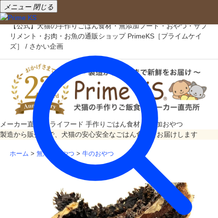
メニュー
閉じる
【公式】犬猫の手作りごはん食材・無添加フード・おやつ・サプ
リメント・お肉・お魚の通販ショップ PrimeKS［プライムケイ
ズ］ / さかい企画
メーカー直売
ドライフード
手作りごはん食材
無添加おやつ
製造から販売まで、犬猫の安心安全なごはん食材をお届けします
ホーム
>
無添加おやつ
>
牛のおやつ