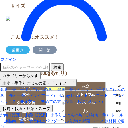
サイズ
こんな子にオススメ！
歯磨き
関 節
ログイン
検索
栄養成分表（100gあたり）
カテゴリーから探す
主食・手作りごはんの素・ドライフード
エネルギー
-kcal
灰分
-g
健康一番（手作りごはんの素）
健康一番ダイエット（手作りごはんの
水分
-g
ナトリウム
-mg
素）
長寿一番（ドライフード）
Happy Love（ドライフード）
プライ
ムライス（発芽玄米）
初めての方（少量・お試しセット）
タンパク質
-g
カルシウム
-mg
お肉・お魚・野菜・スープ
脂質
-g
リン
-mg
お肉【冷凍】
お魚【冷凍】
手作りごはんの具（加熱肉・魚）
レトルト
炭水化物
-g
（加熱肉・魚）
食欲向上パウダー・ふりかけ
野菜
スープ
原材料で選
ぶ