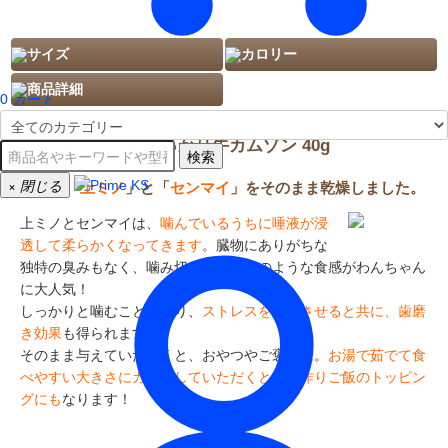
サイズ
カロリー
商品詳細
0
カート
デンタルケア しっかり牛カムゾン 40g
検索
×
閉じる
希少な「
上ミノ
」と「
センマイ
」をそのまま乾燥しました。
上ミノとセンマイは、
噛んでいるうちに唾液が浸
透して柔らかくなってきます
。臓物にありがちな
独特の臭みもなく、噛み切れないグミのような食感がわんちゃん
に大人気！
しっかりと噛むことにより、
ストレスを発散させると共に、歯磨
き効果
も得られます。
そのまま与えていただくと、おやつやご褒美に。
お湯で茹でて食
べやすい大きさにカットしていただくと、手作りご飯のトッピン
グにも
なります！