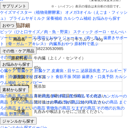
（栄養成分検査未分析）
サプリメント
※ -（ハイフン）表示の場合は未分析の項目です。
ケイズマイスター（植物発酵酵素）
オメガ3オイル（えごま・フィッシ
ュ）
プライムヤギミルク
栄養補給
カルシウム補給
お悩みから探す
おやつ
商品詳細
ビッツ（ひと口サイズ／肉・魚・野菜）
スティック
ボーロ・せんべい
ソーセージ・チーズ
薄切りおやつ
ジャーキー（肉・魚）
歯磨きサポー
商品名
デンタルケア しっかり牛カムゾン 40g
ト（骨・ガム・アキレス）
内臓系おやつ
原材料で選ぶ
JANコード
4582230530985
その他・ケア用品
その他・ケア用品
原材料名
牛内臓（上ミノ・センマイ）
お悩みから探す
内容量
40g
心臓ケア
腎臓ケア
肝臓ケア
皮膚病・目ヤニ
泌尿器疾患
アレルギー
下
痢・消化不良
便秘
ダイエット
食欲不振
関節
歯磨き・口臭予防
カルシ
原産国
日本国
ウム補給
シニア
パピー
含有添加物
無添加
素材から探す
直射日光を避け常温で保存してください。
鶏の商品
馬の商品
牛の商品
豚の商品
鹿の商品
羊の商品
カンガルーの
保存方法
商品
うずらの商品
エミューの商品
鴨の商品
鮭の商品
たらの商品
まぐ
開封後はお早めにお召し上がりください。
ろの商品
まんだいの商品
青物魚の商品
なまずの商品
その他のお魚の
ご注意
丸呑みや喉詰まらせにご注意ください。
商品
野菜の商品
ジャンルから探す
ジャンルから探すページへ