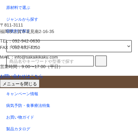
原材料で選ぶ
ジャンルから探す
〒811-3111
福岡県古賀市花見南2-16-35
症状別で探す
TEL：092-942-0630
FAX：092-692-4350
MAIL：info@sakaikikaku.com
営業時間：9:00〜17:00（平日）
お問い合わせはこちら
お役立ち情報
メニューを閉じる
キャンペーン情報
病気予防・食事療法特集
お買い物ガイド
製品カタログ