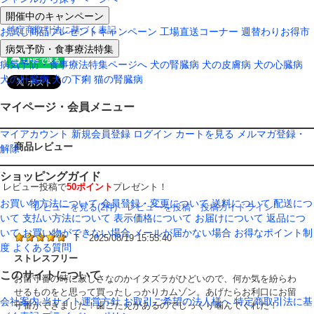
返品について
開催中のキャンペーン
特定商取引法に基づく表記
お試し商品プレゼントキャンペーン
工場直送コーナー
週替わりお得市
病気予防・食事療法特集
病気予防・食事療法特集ページへ
犬の腎臓病
犬の皮膚病
犬の心臓病
犬の肝臓病
犬の下痢
猫の腎臓病
マイページ・会員メニュー
マイアカウント
新規会員登録
ログイン
カートを見る
メルマガ登録・
商品レビュー
解除
ショッピングガイド
レビュー投稿で
50ポイント
プレゼント！
お買い物方法について
会員登録・変更について
送料について
配送につ
レビューを見る(2件)
レビューを投稿
投稿ガイドライン
いて
支払い方法について
表示価格について
お届けについて
返品につ
いて
お買い物ができない場合
メールが届かない場合
お得なポイント制
T
2025/08/19 15:55:40
度
よくある質問
ストレスフリー
このサイトについて
お留守番の時に寂しさなのかイタズラがひどいので、何か気を紛らわ
せるものをと思って買ったしっかりカムゾン。あげたらお利口にお留
会社案内
当サイト運営方針
お取引ご希望の法人様へ
特定商取引法に基
守番ができました！歯ごたえがあるのでじっくり噛んでくれた！