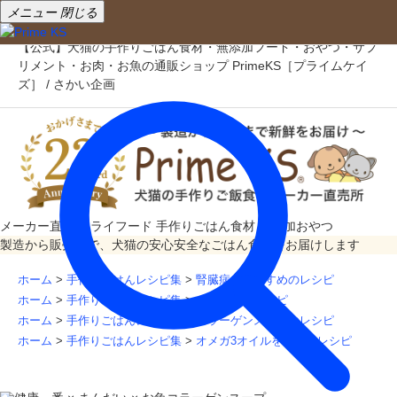
メニュー
閉じる
【公式】犬猫の手作りごはん食材・無添加フード・おやつ・サプ
リメント・お肉・お魚の通販ショップ PrimeKS［プライムケイ
ズ］ / さかい企画
メーカー直売
ドライフード
手作りごはん食材
無添加おやつ
製造から販売まで、犬猫の安心安全なごはん食材をお届けします
ホーム
>
手作りごはんレシピ集
>
腎臓病におすすめのレシピ
ホーム
>
手作りごはんレシピ集
>
まんだいのレシピ
ホーム
>
手作りごはんレシピ集
>
コラーゲンスープのレシピ
ホーム
>
手作りごはんレシピ集
>
オメガ3オイルを使ったレシピ