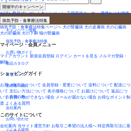
開催中のキャンペーン
お試し商品プレゼントキャンペーン
工場直送コーナー
週替わりお得市
お役立ち情報
病気予防・食事療法特集
病気予防・食事療法特集ページへ
犬の腎臓病
犬の皮膚病
犬の心臓病
キャンペーン情報
犬の肝臓病
犬の下痢
猫の腎臓病
病気予防・食事療法特集
マイページ・会員メニュー
お買い物ガイド
マイアカウント
新規会員登録
ログイン
カートを見る
メルマガ登録・
解除
製品カタログ
ショッピングガイド
産地マップ
お買い物方法について
会員登録・変更について
送料について
配送につ
生産者の紹介
いて
支払い方法について
表示価格について
お届けについて
返品につ
いて
お買い物ができない場合
メールが届かない場合
お得なポイント制
お客様の声
度
よくある質問
会社案内
このサイトについて
お問い合わせ
会社案内
当サイト運営方針
お取引ご希望の法人様へ
特定商取引法に基
よくある質問