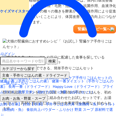
植物発酵酵素ケイズマイスターは、体内の環境整備
（体臭・排泄・毛艶・抵抗力）、抗菌作用、血液浄化
ケイズマイスター
作用等の種々の働きを酵素がその触媒作用により促進
していくことにより、体質改善、免疫力向上につなが
ります。
腎臓病レシピ一覧へ
ログイン
検索
カテゴリーから探す
主食・手作りごはんの素・ドライフード
健康一番（手作りごはんの素）
健康一番ダイエット（手作りごはんの
素）
長寿一番（ドライフード）
Happy Love（ドライフード）
プライ
ムライス（発芽玄米）
初めての方（少量・お試しセット）
獣医師認定の、リンを控えた国産・無添加の手作りごはんを、初め
ての方でも作りやすいように組み合わせたお試しセットです。お湯
お肉・お魚・野菜・スープ
を注いで、具材を混ぜるだけ。毎日の食事管理を無理なく始められ
お肉【冷凍】
お魚【冷凍】
手作りごはんの具（加熱肉・魚）
レトルト
ます。
（加熱肉・魚）
食欲向上パウダー・ふりかけ
野菜
スープ
原材料で選
ぶ