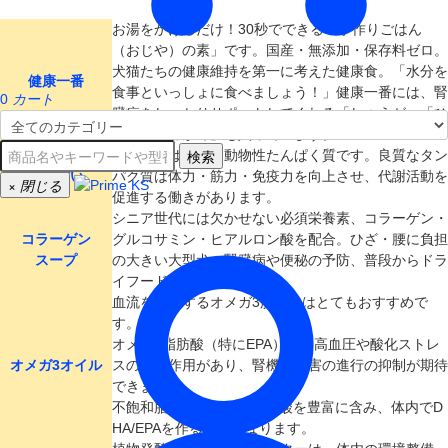
お湯をかけるだけ！30秒でできる「手作りごはん
（おじや）の素」です。国産・無添加・保存料ゼロ。
犬猫たちの健康維持を第一に考えた健康食。「水分を
健康一番
食事といっしょに食べましょう！」健康一番には、腎
0
カート
臓病をしっかりサポートしてくれる「しょうが」「ひ
じき」「わかめ」も入っています。
検索
まんだいは良質な動物性たんぱく質です。良質なタン
まんだい
パク質は体力・筋力・免疫力を向上させ、代謝活動を
×
閉じる
促進する働きがあります。
シニア世代には欠かせない必須栄養素、コラーゲン・
コラーゲン
グルコサミン・ヒアルロン酸を配合。ひざ・腰に負担
スープ
の大きい大型犬、腎臓病や便秘の予防、普段からドラ
イフードが主食の子に。
血流をよくするオメガ3脂肪酸はとてもおすすめで
す。
オメガ3脂肪酸（特にEPA）には高血圧や酸化ストレ
オメガ3オイル
スの程減作用があり、腎機能障害の進行の抑制が期待
できます。
不飽和脂肪酸のα-リノレン酸を豊富に含み、体内でD
HA/EPAを作る原料となります。