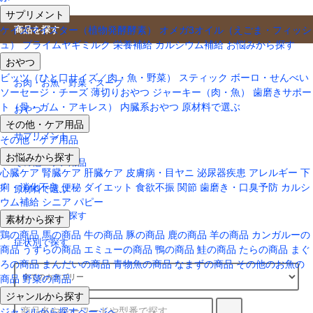
サプリメント
ケイズマイスター（植物発酵酵素）
オメガ3オイル（えごま・フィッシ
商品を探す
ュ）
プライムヤギミルク
栄養補給
カルシウム補給
お悩みから探す
ごはん
おやつ
ビッツ（ひと口サイズ／肉・魚・野菜）
スティック
ボーロ・せんべい
お肉・お魚・野菜・スープ
ソーセージ・チーズ
薄切りおやつ
ジャーキー（肉・魚）
歯磨きサポー
ト（骨・ガム・アキレス）
内臓系おやつ
原材料で選ぶ
おやつ
その他・ケア用品
サプリメント
その他・ケア用品
お悩みから探す
その他・ケア用品
心臓ケア
腎臓ケア
肝臓ケア
皮膚病・目ヤニ
泌尿器疾患
アレルギー
下
痢・消化不良
便秘
ダイエット
食欲不振
関節
歯磨き・口臭予防
カルシ
原材料で選ぶ
ウム補給
シニア
パピー
ジャンルから探す
素材から探す
鶏の商品
馬の商品
牛の商品
豚の商品
鹿の商品
羊の商品
カンガルーの
症状別で探す
商品
うずらの商品
エミューの商品
鴨の商品
鮭の商品
たらの商品
まぐ
ろの商品
まんだいの商品
青物魚の商品
なまずの商品
その他のお魚の
商品
野菜の商品
ジャンルから探す
ジャンルから探すページへ