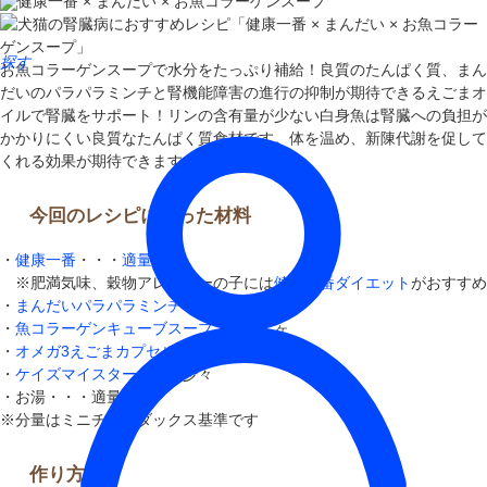
健康一番 × まんだい × お魚コラーゲンスープ
探す
お魚コラーゲンスープで水分をたっぷり補給！良質のたんぱく質、まん
だいのパラパラミンチと腎機能障害の進行の抑制が期待できるえごまオ
イルで腎臓をサポート！リンの含有量が少ない白身魚は腎臓への負担が
かかりにくい良質なたんぱく質食材です。体を温め、新陳代謝を促して
くれる効果が期待できます。
今回のレシピに使った材料
・
健康一番
・・・
適量
※肥満気味、穀物アレルギーの子には
健康一番ダイエット
がおすすめ
・
まんだいパラパラミンチ
・・・大２
・
魚コラーゲンキューブスープ
・・・１ヶ
・
オメガ3えごまカプセルオイル
・・・１ヶ
・
ケイズマイスター
・・・少々
・お湯・・・適量
※分量はミニチュアダックス基準です
作り方