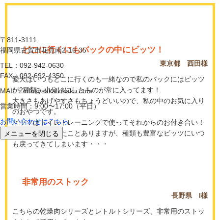
〒811-3111
どこに行くにもバックの中にビッツ！
福岡県古賀市花見南2-16-35
東京都 西田様
TEL：092-942-0630
FAX：092-692-4350
愛犬はいつもどこに行くのも一緒なので私のバックにはビッツ
が2種類、小分けにしたものが常に入ってます！
MAIL：info@sakaikikaku.com
大きさもあげやすさもちょうどいいので、私の中のお気に入り
営業時間：9:00〜17:00（平日）
のおやつです。
お問い合わせはこちら
ビッツはトイレトレーニングで使ってそれからのお付き合い！
メニューを閉じる
他の種類も買ったことありますが、種類も豊富なビッツにいつ
も戻ってきてしまいます・・・
非常用のストック
長野県 I様
こちらの乾燥肉シリーズとレトルトシリーズ、非常用のストッ