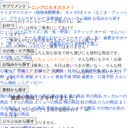
サプリメント
トイレトレーニングにもオススメ！
ケイズマイスター（植物発酵酵素）
オメガ3オイル（えごま・フィッシ
ュ）
プライムヤギミルク
栄養補給
カルシウム補給
お悩みから探す
パピーのトイレトレーニング等のトレ
おやつ
ーニングには何をご褒美にしてあげて
ビッツ（ひと口サイズ／肉・魚・野菜）
スティック
ボーロ・せんべい
いますか？
ソーセージ・チーズ
薄切りおやつ
ジャーキー（肉・魚）
歯磨きサポー
ご褒美もやはり安心安全なものじゃないと心配です。
ト（骨・ガム・アキレス）
内臓系おやつ
原材料で選ぶ
そして美味しくないとご褒美ではありません！
その他・ケア用品
美味しいのはもちろん安心安全で持ち運びにも便利な商品です。
その他・ケア用品
もちろん
ごはんにちょっとトッピング
。そんな時にもＯＫ！お薬
お悩みから探す
を飲んだ時の御褒美にも、今日は食いつきが悪いな～。そんな時
心臓ケア
腎臓ケア
肝臓ケア
皮膚病・目ヤニ
泌尿器疾患
アレルギー
下
にも。
ごはんにおやつにご褒美に
。いろんな時にご利用いただけ
痢・消化不良
便秘
ダイエット
食欲不振
関節
歯磨き・口臭予防
カルシ
ます。
ウム補給
シニア
パピー
素材から探す
鶏の商品
馬の商品
牛の商品
豚の商品
鹿の商品
羊の商品
カンガルーの
健康が美味しさを作りました！
商品
うずらの商品
エミューの商品
鴨の商品
鮭の商品
たらの商品
まぐ
ろの商品
まんだいの商品
青物魚の商品
なまずの商品
その他のお魚の
1. 乾燥しているのでうま味が凝縮されて
商品
野菜の商品
います。
ジャンルから探す
2. 余分な脂肪はありません。
ジャンルから探すページへ