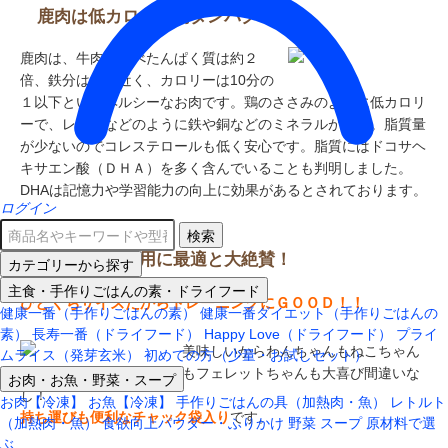
鹿肉は低カロリー高タンパク
鹿肉は、牛肉に比べたんぱく質は約２
倍、鉄分は９倍近く、カロリーは10分の
１以下というヘルシーなお肉です。鶏のささみのように低カロリ
ーで、レバーなどのように鉄や銅などのミネラルが豊富。脂質量
が少ないのでコレステロールも低く安心です。脂質にはドコサヘ
キサエン酸（ＤＨＡ）を多く含んでいることも判明しました。
DHAは記憶力や学習能力の向上に効果があるとされております。
ログイン
検索
トレーニング用に最適と大絶賛！
カテゴリーから探す
主食・手作りごはんの素・ドライフード
ひとくちサイズだからトレーニングにＧＯＯＤ！！
健康一番（手作りごはんの素）
健康一番ダイエット（手作りごはんの
素）
長寿一番（ドライフード）
Happy Love（ドライフード）
プライ
美味しいからわんちゃんもねこちゃん
ムライス（発芽玄米）
初めての方（少量・お試しセット）
もフェレットちゃんも大喜び間違いな
お肉・お魚・野菜・スープ
し！
お肉【冷凍】
お魚【冷凍】
手作りごはんの具（加熱肉・魚）
レトルト
持ち運びも便利なチャック袋入り
です。
（加熱肉・魚）
食欲向上パウダー・ふりかけ
野菜
スープ
原材料で選
ぶ