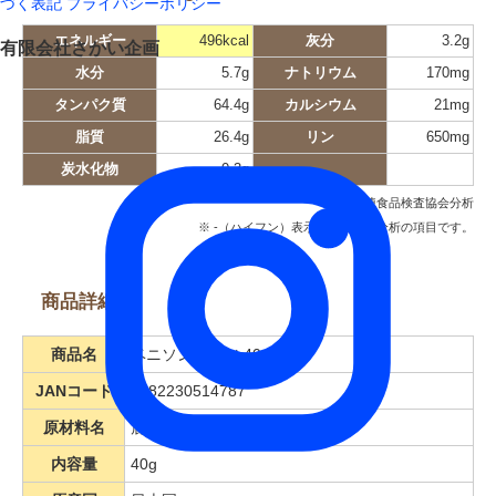
づく表記
プライバシーポリシー
エネルギー
496kcal
灰分
3.2g
有限会社さかい企画
水分
5.7g
ナトリウム
170mg
タンパク質
64.4g
カルシウム
21mg
脂質
26.4g
リン
650mg
炭水化物
0.3g
日本冷凍食品検査協会分析
※ -（ハイフン）表示の場合は未分析の項目です。
商品詳細
商品名
ベニソンビッツ 40g
JANコード
4582230514787
原材料名
鹿肉（国内産）
内容量
40g