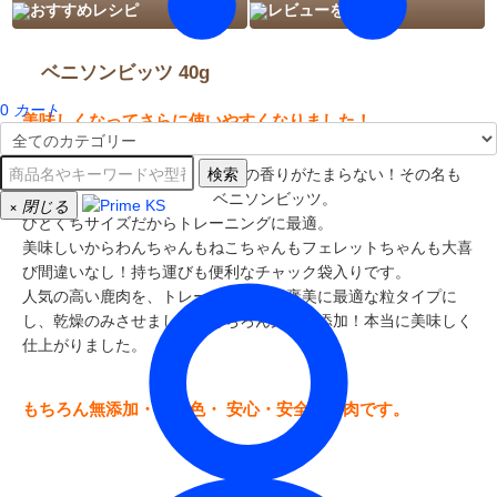
おすすめレシピ
レビューを見る
ベニソンビッツ 40g
0
カート
美味しくなってさらに使いやすくなりました！
検索
お肉の香りがたまらない！その名も
ベニソンビッツ。
×
閉じる
ひとくちサイズだからトレーニングに最適。
美味しいからわんちゃんもねこちゃんもフェレットちゃんも大喜
び間違いなし！持ち運びも便利なチャック袋入りです。
人気の高い鹿肉を、トレーニングやご褒美に最適な粒タイプに
し、乾燥のみさせました。もちろん完全無添加！本当に美味しく
仕上がりました。
もちろん無添加・無着色・ 安心・安全なお肉です。