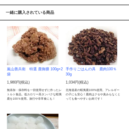
一緒に購入されている商品
嵐山善兵衛 特選 鹿御膳 100g×2
手作りごはんの具 鹿肉100％
袋
30g
1,980円(税込)
1,034円(税込)
無添加・保存料を一切使用せずに作ったレ
北海道産の蝦夷鹿100%使用。アレルギー
トルト食品。低カロリー高タンパクな蝦夷
の子にも安心！鹿肉はクセや臭みもなくと
鹿を100％使用。旅行や非常食にも！
っても食べやすいお肉です！