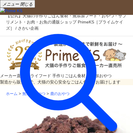
メニュー
閉じる
【公式】犬猫の手作りごはん食材・無添加フード・おやつ・サプ
リメント・お肉・お魚の通販ショップ PrimeKS［プライムケイ
ズ］ / さかい企画
メーカー直売
ドライフード
手作りごはん食材
無添加おやつ
製造から販売まで、犬猫の安心安全なごはん食材をお届けします
ホーム
>
無添加おやつ
>
鹿のおやつ