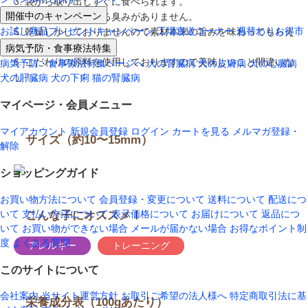
3. 袋から取り出しすぐに食べられます。
開催中のキャンペーン
4. 生肉特有の気になる臭みがありません。
お試し商品プレゼントキャンペーン
工場直送コーナー
週替わりお得市
5. 乾燥しかしておりませんので素材本来の旨みを味わってもらえ
病気予防・食事療法特集
ます。
6. こだわりの原料を使用しておりますので美味しいこと間違いな
病気予防・食事療法特集ページへ
犬の腎臓病
犬の皮膚病
犬の心臓病
し！
犬の肝臓病
犬の下痢
猫の腎臓病
マイページ・会員メニュー
マイアカウント
新規会員登録
ログイン
カートを見る
メルマガ登録・
サイズ（約10〜15mm）
解除
ショッピングガイド
お買い物方法について
会員登録・変更について
送料について
配送につ
いて
支払い方法について
表示価格について
お届けについて
返品につ
こんな子にオススメ！
いて
お買い物ができない場合
メールが届かない場合
お得なポイント制
度
よくある質問
アレルギー
トレーニング
このサイトについて
会社案内
当サイト運営方針
お取引ご希望の法人様へ
特定商取引法に基
栄養成分表（100gあたり）