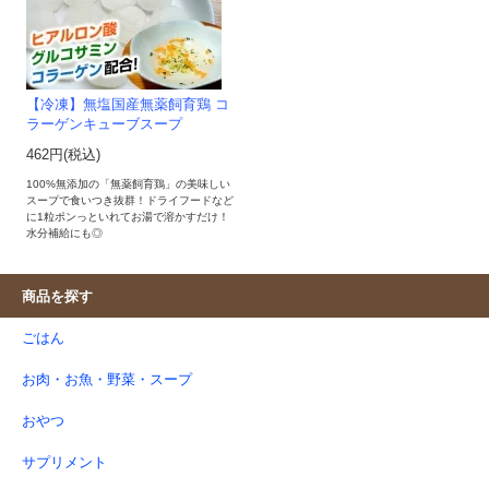
【冷凍】無塩国産無薬飼育鶏 コ
ラーゲンキューブスープ
462円(税込)
100%無添加の「無薬飼育鶏」の美味しい
スープで食いつき抜群！ドライフードなど
に1粒ポンっといれてお湯で溶かすだけ！
水分補給にも◎
商品を探す
ごはん
お肉・お魚・野菜・スープ
おやつ
サプリメント