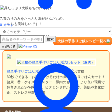
7.青のりのみをたっぷり混ぜ込んだもの。
こちらも美味しいです！
0
カート
検索
犬猫の手作りご飯レシピ一覧へ
×
閉じる
簡単手作りごはんお試しセット（豚肉）
30秒でできる！お湯をかけるだけの簡単手作りごはんセット！
健康一番・ケイズマイスター・豚肉のセット。より良い環境で
飼育されたSPF豚使用。ビタミンＢ群が豊富で、美肌や老化防
止、ストレス発散に効果！