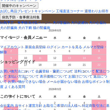
開催中のキャンペーン
お試し商品プレゼントキャンペーン
工場直送コーナー
週替わりお得市
病気予防・食事療法特集
営業日カレンダー
病気予防・食事療法特集ページへ
犬の腎臓病
犬の皮膚病
犬の心臓病
犬の肝臓病
犬の下痢
猫の腎臓病
2026年8月
マイページ・会員メニュー
日
月
火
水
木
金
土
1
マイアカウント
新規会員登録
ログイン
カートを見る
メルマガ登録・
2
3
4
5
6
7
8
解除
9
10
11
12
13
14
15
ショッピングガイド
16
17
18
19
20
21
22
お買い物方法について
会員登録・変更について
送料について
配送につ
23
24
25
26
27
28
29
いて
支払い方法について
表示価格について
お届けについて
返品につ
30
31
いて
お買い物ができない場合
メールが届かない場合
お得なポイント制
度
よくある質問
2026年9月
このサイトについて
日
月
火
水
木
金
土
1
2
3
4
5
会社案内
当サイト運営方針
お取引ご希望の法人様へ
特定商取引法に基
6
7
8
9
10
11
12