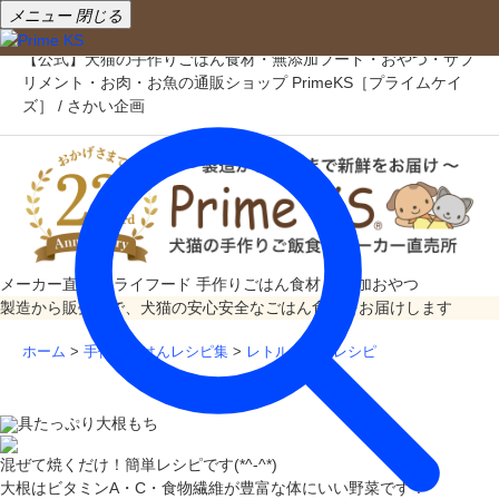
メニュー
閉じる
【公式】犬猫の手作りごはん食材・無添加フード・おやつ・サプ
リメント・お肉・お魚の通販ショップ PrimeKS［プライムケイ
ズ］ / さかい企画
メーカー直売
ドライフード
手作りごはん食材
無添加おやつ
製造から販売まで、犬猫の安心安全なごはん食材をお届けします
ホーム
>
手作りごはんレシピ集
>
レトルト肉のレシピ
具たっぷり大根もち
混ぜて焼くだけ！簡単レシピです(*^-^*)
大根はビタミンA・C・食物繊維が豊富な体にいい野菜です！