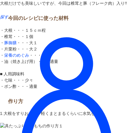
大根だけでも美味しいですが、今回は椎茸と豚（フレーク肉）入り!!
探す
今回のレシピに使った材料
・大根・・・１５ｃｍ程
・椎茸・・・１個
・
豚御膳
・・・大１
・片栗粉・・・大２
・
栄養のめぐみ
・・・小２
・油（焼き上げ用）・・・適量
■ 人用調味料
・七味・・・少々
・ポン酢・・・適量
作り方
1.大根をすりおろし、軽くまとまるくらいに水気を絞る。