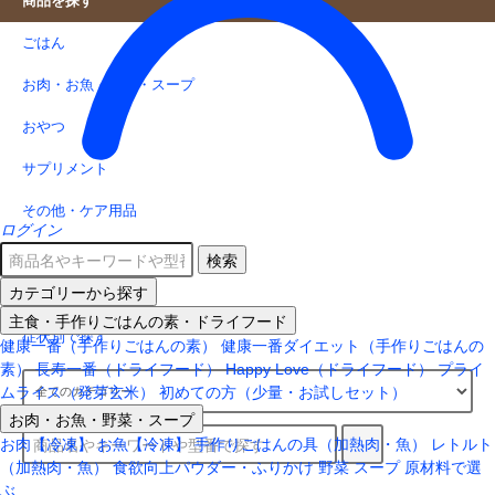
商品を探す
ごはん
お肉・お魚・野菜・スープ
おやつ
サプリメント
その他・ケア用品
ログイン
原材料で選ぶ
検索
カテゴリーから探す
ジャンルから探す
主食・手作りごはんの素・ドライフード
症状別で探す
健康一番（手作りごはんの素）
健康一番ダイエット（手作りごはんの
素）
長寿一番（ドライフード）
Happy Love（ドライフード）
プライ
ムライス（発芽玄米）
初めての方（少量・お試しセット）
お肉・お魚・野菜・スープ
お肉【冷凍】
お魚【冷凍】
手作りごはんの具（加熱肉・魚）
レトルト
（加熱肉・魚）
食欲向上パウダー・ふりかけ
野菜
スープ
原材料で選
ぶ