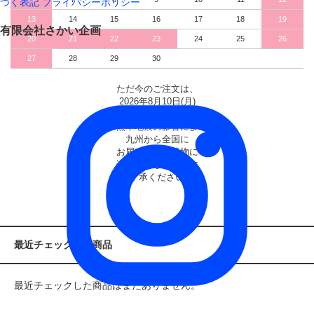
づく表記
プライバシーポリシー
13
14
15
16
17
18
19
有限会社さかい企画
20
21
22
23
24
25
26
27
28
29
30
ただ今のご注文は、
2026年8月10日(月)
の出荷となります。
※熊本地震の影響により
九州から全国に
お届けするお荷物に
遅れが生じています
ご了承ください※
最近チェックした商品
最近チェックした商品はまだありません。