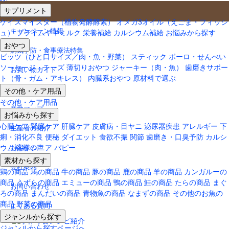
サプリメント
お役立ち情報
ケイズマイスター（植物発酵酵素）
オメガ3オイル（えごま・フィッシ
キャンペーン情報
ュ）
プライムヤギミルク
栄養補給
カルシウム補給
お悩みから探す
おやつ
病気予防・食事療法特集
ビッツ（ひと口サイズ／肉・魚・野菜）
スティック
ボーロ・せんべい
ソーセージ・チーズ
薄切りおやつ
ジャーキー（肉・魚）
歯磨きサポー
お買い物ガイド
ト（骨・ガム・アキレス）
内臓系おやつ
原材料で選ぶ
その他・ケア用品
製品カタログ
その他・ケア用品
産地マップ
お悩みから探す
心臓ケア
腎臓ケア
肝臓ケア
皮膚病・目ヤニ
泌尿器疾患
アレルギー
下
生産者の紹介
痢・消化不良
便秘
ダイエット
食欲不振
関節
歯磨き・口臭予防
カルシ
ウム補給
シニア
パピー
お客様の声
素材から探す
会社案内
鶏の商品
馬の商品
牛の商品
豚の商品
鹿の商品
羊の商品
カンガルーの
商品
うずらの商品
エミューの商品
鴨の商品
鮭の商品
たらの商品
まぐ
お問い合わせ
ろの商品
まんだいの商品
青物魚の商品
なまずの商品
その他のお魚の
商品
野菜の商品
よくある質問
ジャンルから探す
ジャンルから探すページへ