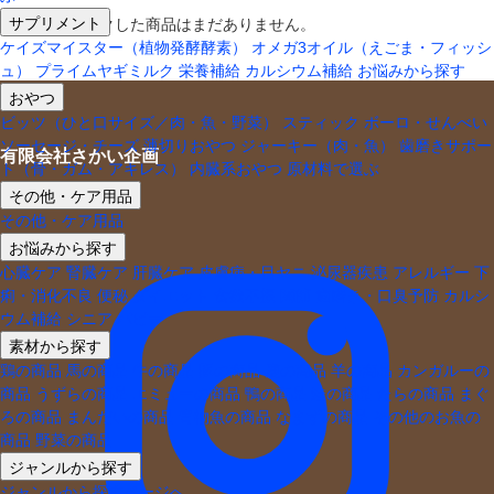
サプリメント
最近チェックした商品はまだありません。
ケイズマイスター（植物発酵酵素）
オメガ3オイル（えごま・フィッシ
ュ）
プライムヤギミルク
栄養補給
カルシウム補給
お悩みから探す
おやつ
ビッツ（ひと口サイズ／肉・魚・野菜）
スティック
ボーロ・せんべい
ソーセージ・チーズ
薄切りおやつ
ジャーキー（肉・魚）
歯磨きサポー
有限会社さかい企画
ト（骨・ガム・アキレス）
内臓系おやつ
原材料で選ぶ
その他・ケア用品
その他・ケア用品
お悩みから探す
心臓ケア
腎臓ケア
肝臓ケア
皮膚病・目ヤニ
泌尿器疾患
アレルギー
下
痢・消化不良
便秘
ダイエット
食欲不振
関節
歯磨き・口臭予防
カルシ
ウム補給
シニア
パピー
素材から探す
鶏の商品
馬の商品
牛の商品
豚の商品
鹿の商品
羊の商品
カンガルーの
商品
うずらの商品
エミューの商品
鴨の商品
鮭の商品
たらの商品
まぐ
ろの商品
まんだいの商品
青物魚の商品
なまずの商品
その他のお魚の
商品
野菜の商品
ジャンルから探す
ジャンルから探すページへ