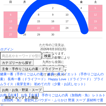
日
月
火
水
木
金
土
1
2
3
4
5
6
7
8
9
10
11
12
13
14
15
16
17
18
19
20
21
22
23
24
25
26
27
28
29
30
ただ今のご注文は、
ログイン
2026年8月10日(月)
の出荷となります。
検索
※熊本地震の影響により
カテゴリーから探す
九州から全国に
お届けするお荷物に
主食・手作りごはんの素・ドライフード
遅れが生じています
健康一番（手作りごはんの素）
健康一番ダイエット（手作りごはんの
ご了承ください※
素）
長寿一番（ドライフード）
Happy Love（ドライフード）
プライ
ムライス（発芽玄米）
初めての方（少量・お試しセット）
お肉・お魚・野菜・スープ
お肉【冷凍】
お魚【冷凍】
手作りごはんの具（加熱肉・魚）
レトルト
最近チェックした商品
（加熱肉・魚）
食欲向上パウダー・ふりかけ
野菜
スープ
原材料で選
ぶ