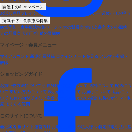
開催中のキャンペーン
お試し商品プレゼントキャンペーン
工場直送コーナー
週替わりお得市
病気予防・食事療法特集
病気予防・食事療法特集ページへ
犬の腎臓病
犬の皮膚病
犬の心臓病
犬の肝臓病
犬の下痢
猫の腎臓病
マイページ・会員メニュー
マイアカウント
新規会員登録
ログイン
カートを見る
メルマガ登録・
解除
ショッピングガイド
お買い物方法について
会員登録・変更について
送料について
配送につ
いて
支払い方法について
表示価格について
お届けについて
返品につ
いて
お買い物ができない場合
メールが届かない場合
お得なポイント制
度
よくある質問
このサイトについて
会社案内
当サイト運営方針
お取引ご希望の法人様へ
特定商取引法に基