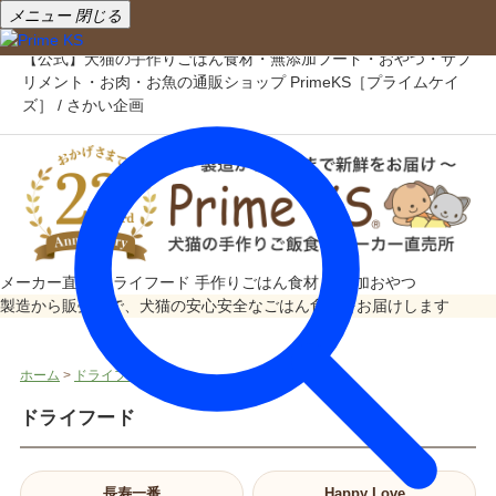
メニュー
閉じる
【公式】犬猫の手作りごはん食材・無添加フード・おやつ・サプ
リメント・お肉・お魚の通販ショップ PrimeKS［プライムケイ
ズ］ / さかい企画
メーカー直売
ドライフード
手作りごはん食材
無添加おやつ
製造から販売まで、犬猫の安心安全なごはん食材をお届けします
ホーム
>
ドライフード
ドライフード
長寿一番
Happy Love